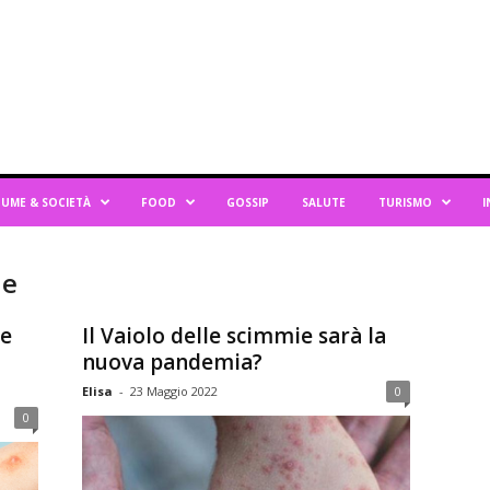
UME & SOCIETÀ
FOOD
GOSSIP
SALUTE
TURISMO
I
ie
me
Il Vaiolo delle scimmie sarà la
nuova pandemia?
Elisa
-
23 Maggio 2022
0
0