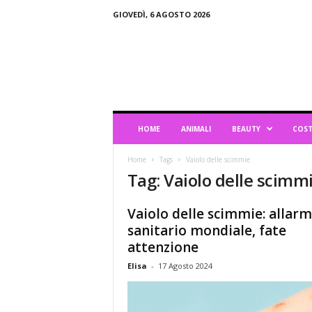
GIOVEDÌ, 6 AGOSTO 2026
B
l
o
g
d
i
L
HOME
ANIMALI
BEAUTY
COST
i
f
Home
Tags
Vaiolo delle scimmie
e
Tag: Vaiolo delle scimm
s
t
y
Vaiolo delle scimmie: allar
l
sanitario mondiale, fate
e
attenzione
Elisa
-
17 Agosto 2024