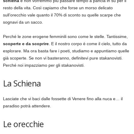
schiena
e non vorremmo più passare tempo a pancia in su per il
resto della vita. Così capiamo che forse un morso delicato
sull’orecchio vale quanto il 70% di sconto su quelle scarpe che
sognavi da un sacco.
Perché le zone erogene femminili sono come le stelle. Tantissime,
scoperte e da scoprire
. E il nostro corpo è come il cielo, tutto da
esplorare. Ma ora basta fare i poeti, studiamo e appuntiamo quelle
già scoperte. Se non vi basteranno, definitevi pure stakanovisti.
Perché noi impazziamo per gli stakanovisti.
La Schiena
Lasciate che vi baci dalle fossette di Venere fino alla nuca e… il
paradiso potrà attendere.
Le orecchie