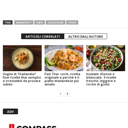
TAG
BREAKFAST
CIBO
COLAZIONE
FOOD
ARTICOLI CORRELATI
ALTRO DALL'AUTORE
Pad Thai: cos’è, ricetta
Insalate sfiziose e
Voglia di Thailandia?
originale e perché è il
bilanciate: 3 ricette
Due ricette thai semplici
piatto thailandese più
fresche, leggere e
e irresistibili da provare
amato
ricche di gusto
subito
ADV