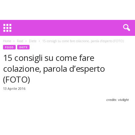
Home
Food
Diete
15 consigli su come fare colazione, parola d’esperto (FOTO)
FOOD
DIETE
15 consigli su come fare
colazione, parola d’esperto
(FOTO)
13 Aprile 2016
credits: vivilight