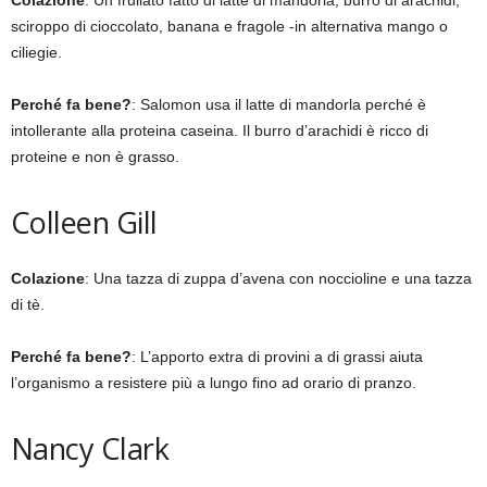
Colazione
: Un frullato fatto di latte di mandorla, burro di arachidi,
sciroppo di cioccolato, banana e fragole -in alternativa mango o
ciliegie.
Perché fa bene?
: Salomon usa il latte di mandorla perché è
intollerante alla proteina caseina. Il burro d’arachidi è ricco di
proteine e non è grasso.
Colleen Gill
Colazione
: Una tazza di zuppa d’avena con noccioline e una tazza
di tè.
Perché fa bene?
: L’apporto extra di provini a di grassi aiuta
l’organismo a resistere più a lungo fino ad orario di pranzo.
Nancy Clark