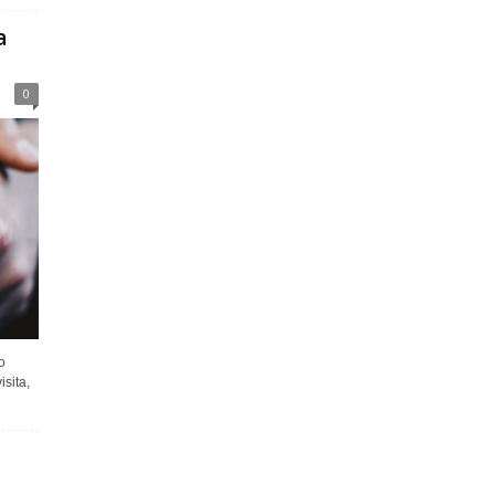
a
0
o
isita,