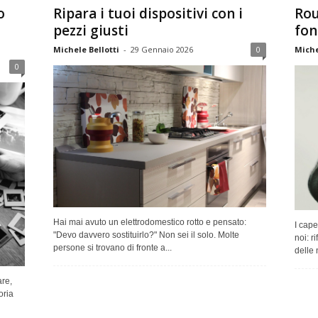
o
Ripara i tuoi dispositivi con i
Rou
pezzi giusti
fon
Michele Bellotti
-
29 Gennaio 2026
0
Miche
0
Hai mai avuto un elettrodomestico rotto e pensato:
I cape
"Devo davvero sostituirlo?" Non sei il solo. Molte
noi: r
persone si trovano di fronte a...
delle 
are,
oria