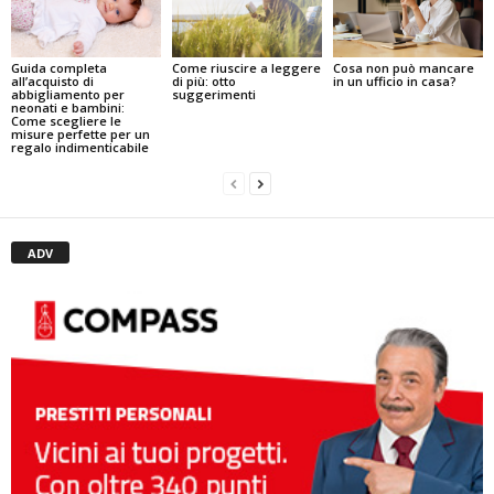
Guida completa
Cosa non può mancare
Come riuscire a leggere
all’acquisto di
in un ufficio in casa?
di più: otto
abbigliamento per
suggerimenti
neonati e bambini:
Come scegliere le
misure perfette per un
regalo indimenticabile
ADV