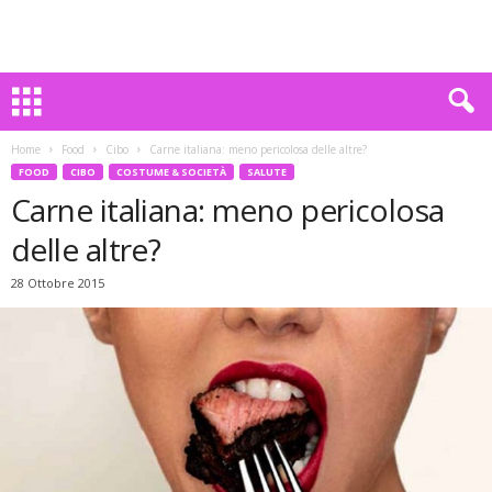
Home
Food
Cibo
Carne italiana: meno pericolosa delle altre?
FOOD
CIBO
COSTUME & SOCIETÀ
SALUTE
Carne italiana: meno pericolosa
delle altre?
28 Ottobre 2015