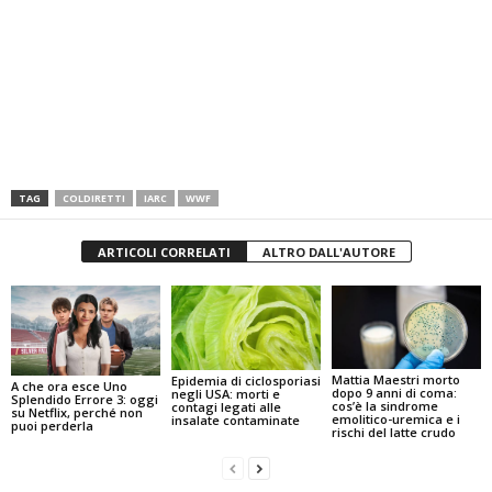
TAG
COLDIRETTI
IARC
WWF
ARTICOLI CORRELATI
ALTRO DALL'AUTORE
Mattia Maestri morto
Epidemia di ciclosporiasi
A che ora esce Uno
dopo 9 anni di coma:
negli USA: morti e
Splendido Errore 3: oggi
cos’è la sindrome
contagi legati alle
su Netflix, perché non
emolitico-uremica e i
insalate contaminate
puoi perderla
rischi del latte crudo