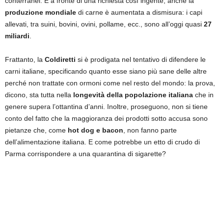
conterranei. E a fronte di una richiesta così ingente, anche la
produzione mondiale
di carne è aumentata a dismisura: i capi
allevati, tra suini, bovini, ovini, pollame, ecc., sono all’oggi quasi
27
miliardi
.
Frattanto, la
Coldiretti
si è prodigata nel tentativo di difendere le
carni italiane, specificando quanto esse siano più sane delle altre
perché non trattate con ormoni come nel resto del mondo: la prova,
dicono, sta tutta nella
longevità della popolazione italiana
che in
genere supera l’ottantina d’anni. Inoltre, proseguono, non si tiene
conto del fatto che la maggioranza dei prodotti sotto accusa sono
pietanze che, come
hot dog e bacon
, non fanno parte
dell’alimentazione italiana. E come potrebbe un etto di crudo di
Parma corrispondere a una quarantina di sigarette?