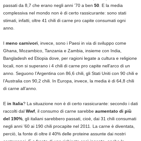
passati da 8,7 che erano negli anni ’70 a ben
50
. E la media
complessiva nel mondo non è di certo rassicurante: sono stati
stimati, infatti, oltre 41 chili di carne pro capite consumati ogni
anno.
I
meno carnivori
, invece, sono i Paesi in via di sviluppo come
Ghana, Mozambico, Tanzania e Zambia, insieme con India,
Bangladesh ed Etiopia dove, per ragioni legate a cultura e religione
locali, non si superano i 4 chili di carne pro capite nell’arco di un
anno. Seguono l’Argentina con 86,6 chili, gli Stati Uniti con 90 chili e
l’Australia con 90,2 chili. In Europa, invece, la media è di 64,8 chili
di carne all’anno.
E
in Italia
? La situazione non è di certo rassicurante: secondo i dati
raccolti dal
Wwf
, il consumo di carne sarebbe
aumentato di più
del 190%
, gli italiani sarebbero passati, cioè, dai 31 chili consumati
negli anni ’60 ai 190 chili procapite nel 2011. La carne è diventata,
perciò, la fonte di oltre il 40% delle proteine assunte dai nostri