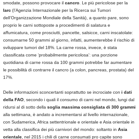
smodate, possono provocare il
cancro
. Le più pericolose per la
Iarc
(l’Agenzia Internazionale per la Ricerca sui Tumori
dell’Organizzazione Mondiale della Sanità), a quanto pare, sono
proprio le carni sottoposte a procedimenti di salatura e
affumicatura, come prosciutti, pancette, salsicce, carni inscatolate:
consumarne 50 grammi al giorno, infatti, aumenterebbe il rischio di
sviluppare tumori del 18%. La carne rossa, invece, è stata
classificata come ‘probabilmente pericolosa’: una porzione
quotidiana di carne rossa da 100 grammi potrebbe far aumentare
le possibilità di contrarre il cancro (a colon, pancreas, prostata) del
17%.
Delle informazioni sconcertanti soprattutto se incrociate con
i dati
della FAO
, secondo i quali il consumo di carni nel mondo, lungi dal
ridursi al di sotto della
soglia massima consigliata di 300 grammi
alla settimana, è andato a incrementarsi al livello internazionale,
con Sudamerica, Africa settentrionale e orientale e Asia orientale in
vetta alla classifica dei più carnivori del mondo: soltanto in
Asia
orientale
, nel 2015 i chili di carne consumati pro capite sono