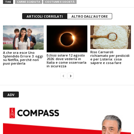
TAG
CARNE SCADUTA
COSTUME E SOCIETÀ
ARTICOLI CORRELATI
ALTRO DALL'AUTORE
Riso Carnaroli
A che ora esce Uno
Eclissi solare 12 agosto
richiamato per pesticidi
Splendido Errore 3: oggi
2026: dove vederla in
e per Listeria: cosa
su Netflix, perché non
Italia e come osservarla
sapere e cosa fare
puoi perderla
in sicurezza
ADV