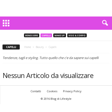
BENESSERE
CAPELLI
MAKE UP
VISO & CORPO
CAPELLI
Home
Beauty
Capelli
Tendenze, tagli e styling. Tutto quello che c'e da sapere sui capelli
Nessun Articolo da visualizzare
Contatti
Cookies
Privacy Policy
© 2016 Blog di Lifestyle