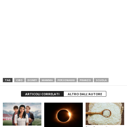
TAG
CIBO
DISNEY
MAMMA
PERSONAGGI
PRANZO
SCUOLA
ARTICOLI CORRELATI
ALTRO DALL'AUTORE