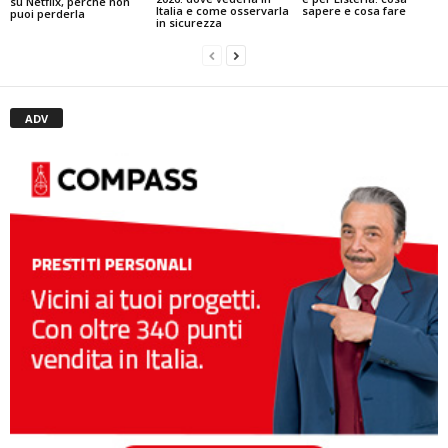
su Netflix, perché non
Italia e come osservarla
sapere e cosa fare
puoi perderla
in sicurezza
ADV