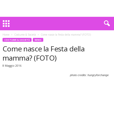
Home
Costume & Società
Come nasce la Festa della mamma? (FOTO)
COSTUME & SOCIETÀ
NEWS
Come nasce la Festa della
mamma? (FOTO)
8 Maggio 2016
photo credits: hungryforchange