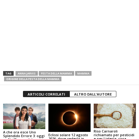
TAG
ANNA JARVIS
FESTA DELLA MAMMA
MAMMA
ORIGINE DELLA FESTA DELLA MAMMA
ARTICOLI CORRELATI
ALTRO DALL'AUTORE
Riso Carnaroli
A che ora esce Uno
Eclissi solare 12 agosto
richiamato per pesticidi
Splendido Errore 3: oggi
2026: dove vederla in
e per Listeria: cosa