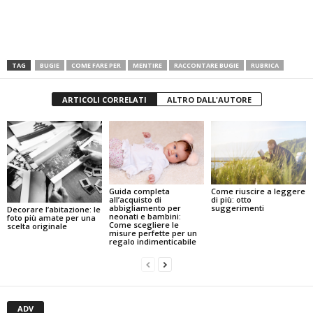
TAG
BUGIE
COME FARE PER
MENTIRE
RACCONTARE BUGIE
RUBRICA
ARTICOLI CORRELATI
ALTRO DALL'AUTORE
Guida completa
Come riuscire a leggere
all’acquisto di
di più: otto
abbigliamento per
suggerimenti
Decorare l’abitazione: le
neonati e bambini:
foto più amate per una
Come scegliere le
scelta originale
misure perfette per un
regalo indimenticabile
ADV