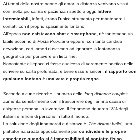
Ai tempi delle nostre nonne gli amori a distanza venivano vissuti
con molta più calma e pazienza rispetto a oggi:
lettere
interminabili
, infatti, erano l’unico strumento per mantenere i
contatti con il proprio spasimante lontano.
All’epoca
non esistevano chat e smartphone
, nè tantomeno un
labile accenno di
Posta Prioritaria
eppure, con tanta candida
devozione, certi amori riuscivano ad ignorare la lontananza
geografica per poi avere un lieto fine.
Nonostante all’epoca ci fosse qualcosa di veramente poetico nello
scrivere su carta profumata, è bene essere sinceri:
il rapporto con
qualcuno lontano è una vera e propria rogna
.
Secondo alcune ricerche il numero delle ‘
long distance couples
‘
aumenta sensibilmente con il trascorrere degli anni a causa di
esigenze personali o lavorative. Il fenomeno riguarda l’8% degli
italiani e milioni di persone in tutto il mondo.
La soluzione degli innamorati a distanza è ‘
The distant hello
‘, una
piattaforma creata appositamente per
condividere le proprie
esperienze quando si è impossibilitati al contatto fisico
.