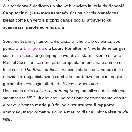
Alla tendenza è dedicato un sito web lanciato in Italia da
Nescafè
Cappuccino
, (
www.thedistanthello.it
): una piccola piattaforma
ideata come un vero e proprio canale social, attraverso cui
scambiarsi parole ed emozioni
.
Sono moltissimi gli amori a distanza, anche tra le celebrità: basti
pensare ai
Brangelina
o a
Louis Hamilton e Nicole Scherzinger
,
costretti a causa degli impegni lavorativi a stare insieme di rado.
Rachel Sussman, celebre psicoterapeuta americana e autrice del
best seller ‘
The Breakup Bible
‘, ha constatato che la natura delle
relazioni a lunga distanza è cambiata qualitativamente in meglio
grazie alla tecnologia offerta da
Skype
e
FaceTime
.
Uno studio della
University of Hong Kong
, pubblicato dall’emittente
statunitense
NBC,
ritiene che una relazione costantemente vissuta
a breve distanza
rende più felice e strutturato il rapporto
amoroso
, maggiormente sicuro e maturo di una unione vissuta
‘de
visu’
.