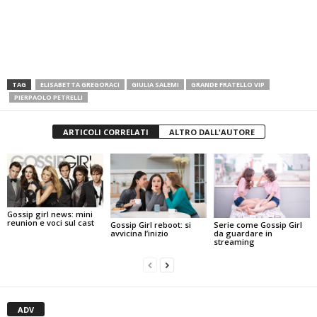
TAG
ELISABETTA GREGORACI
GIULIA SALEMI
GRANDE FRATELLO VIP
PIERPAOLO PETRELLI
ARTICOLI CORRELATI
ALTRO DALL'AUTORE
Gossip girl news: mini
reunion e voci sul cast
Serie come Gossip Girl
Gossip Girl reboot: si
da guardare in
avvicina l’inizio
streaming
ADV