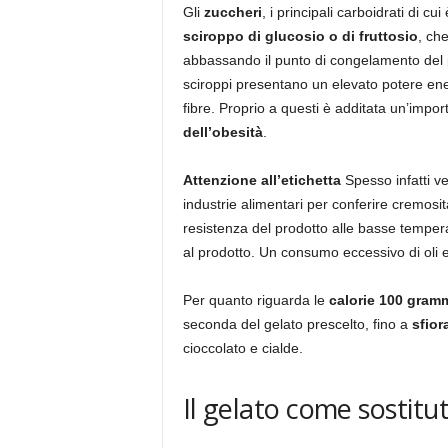
Gli
zuccheri
, i principali carboidrati di 
sciroppo di glucosio o di fruttosio
, che
abbassando il punto di congelamento del 
sciroppi presentano un elevato potere en
fibre. Proprio a questi è additata un’impo
dell’obesità
.
Attenzione all’etichetta
Spesso infatti 
industrie alimentari per conferire cremosi
resistenza del prodotto alle basse temper
al prodotto. Un consumo eccessivo di oli 
Per quanto riguarda le
calorie 100 gramm
seconda del gelato prescelto, fino a
sfior
cioccolato e cialde.
Il gelato come sostitu