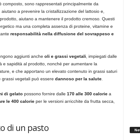
cui è composto, sono rappresentati principalmente da
 aiutano a prevenire la cristallizzazione del lattosio e,
prodotto, aiutano a mantenere il prodotto cremoso. Questi
ergetico ma una completa assenza di proteine, vitamine e
rtante
responsabilità nella diffusione del sovrappeso e
vengono aggiunti anche
oli e grassi vegetali
, impiegati dalle
tà e sapidità al prodotto, nonché per aumentare la
ature, e che apportano un elevato contenuto in grassi saturi
e grassi vegetali può essere
dannoso per la salute
.
i di gelato
possono fornire dalle
170 alle 300 calorie
a
are le 400 calorie
per le versioni arricchite da frutta secca,
to di un pasto
Ne