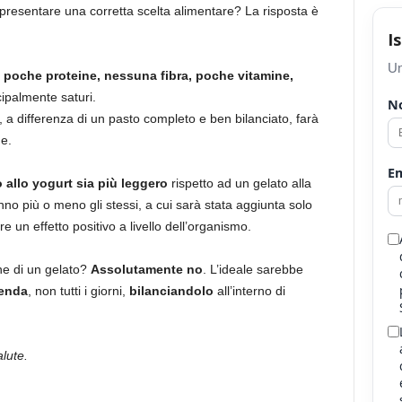
resentare una corretta scelta alimentare? La risposta è
I
Un
 poche proteine, nessuna fibra, poche vitamine,
cipalmente saturi.
N
, a differenza di un pasto completo e ben bilanciato, farà
e.
Em
 allo yogurt sia più leggero
rispetto ad un gelato alla
nno più o meno gli stessi, a cui sarà stata aggiunta solo
re un effetto positivo a livello dell’organismo.
ne di un gelato?
Assolutamente no
. L’ideale sarebbe
enda
, non tutti i giorni,
bilanciandolo
all’interno di
lute.