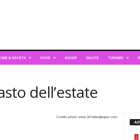
UME & SOCIETÀ
FOOD
GOSSIP
SALUTE
TURISMO
I
pasto dell’estate
Credits photo: www.3d-hdwallpaper.com
AD