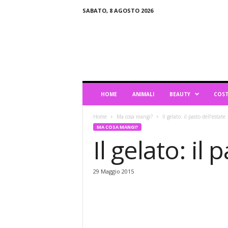
SABATO, 8 AGOSTO 2026
B
l
o
g
d
i
L
HOME
ANIMALI
BEAUTY
COST
i
f
Home
Ma cosa mangi?
Il gelato: il pasto dell’estate
e
MA COSA MANGI?
s
Il gelato: il 
t
y
l
29 Maggio 2015
e