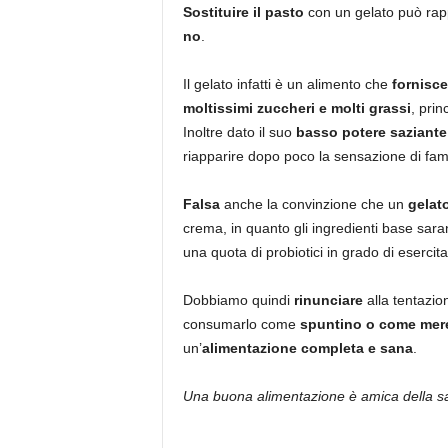
Sostituire il pasto
con un gelato può rapp
no
.
Il gelato infatti è un alimento che
fornisce
moltissimi zuccheri e molti grassi
, prin
Inoltre dato il suo
basso potere saziante
riapparire dopo poco la sensazione di fam
Falsa
anche la convinzione che un
gelato
crema, in quanto gli ingredienti base sara
una quota di probiotici in grado di esercita
Dobbiamo quindi
rinunciare
alla tentazio
consumarlo come
spuntino o come mer
un’
alimentazione completa e sana
.
Una buona alimentazione è amica della sa