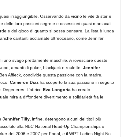
asi irraggiungibile. Osservando da vicino le vite di star e
e delle loro passioni segrete e ossessioni quasi maniacali.
erde e del gioco di quanto si possa pensare. La lista è lunga
anche cantanti acclamate oltreoceano, come Jennifer
anni uno svago prettamente maschile. A rovesciare queste
ywood, amanti di poker, blackjack e roulette.
Jennifer
en Affleck, condivide questa passione con la madre,
gioco.
Cameron Diaz
ha scoperto la sua passione in seguito
len Degeneres. L’attrice
Eva Longoria
ha creato
ale mira a diffondere divertimento e solidarietà fra le
e
Jennifer Tilly
, infine, detengono alcuni dei titoli più
o assoluto alla NBC National Head-Up Championships e
Poker del 2006 e 2007 per Fadal, e il WPT Ladies Night No