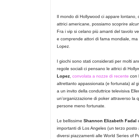
Il mondo di Hollywood ci appare lontano, qu
attrici americane, possiamo scoprire alcun
Fra i vip si celano più amanti del tavolo v
e comprende attori di fama mondiale, ma 
Lopez.
I giochi sono stati considerati per molti 
regole sociali ci pensano le attrici di Holl
Lopez
,
convolata a nozze di recente
con B
altrettanto appassionata (e fortunata) al 
a un invito della conduttrice televisiva El
un’organizzazione di poker attraverso la qu
persone meno fortunate.
Le bellissime
Shannon Elizabeth Fadal
importanti di Los Angeles (un terzo post
diversi piazzamenti alle World Series of 