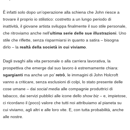
È infatti solo dopo un’operazione alla schiena che John riesce a
trovare il proprio io stilistico: costretto a un lungo periodo di
inattività, il giovane artista sviluppa finalmente il suo stile personale,
che ritroviamo anche nell’
ultima serie delle sue illustrazioni
. Uno
stile che riflette, senza risparmiarsi in quanto a satira – bisogna
dirlo – la
realtà della società in cui viviamo
.
Dagli svaghi alla vita personale o alla carriera lavorativa, la
prospettiva che emerge dal suo lavoro è estremamente chiara:
sgargianti
ma anche un po’
retrò
, le immagini di John Holcroft
vanno a criticare, senza esclusioni di colpi, lo stato presente delle
cose umane – dai
social media
alle compagnie produttrici di
tabacco, dai servizi pubblici alle icone dello
show biz
– e, impietose,
ci ricordano il (poco) valore che tutti noi attribuiamo al pianeta su
cui viviamo, agli altri e alle loro vite. E, con tutta probabilità, anche
alle nostre.