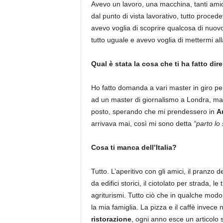
Avevo un lavoro, una macchina, tanti amic
dal punto di vista lavorativo, tutto proced
avevo voglia di scoprire qualcosa di nuov
tutto uguale e avevo voglia di mettermi al
Qual è stata la cosa che ti ha fatto dire
Ho fatto domanda a vari master in giro pe
ad un master di giornalismo a Londra, ma
posto, sperando che mi prendessero in
A
arrivava mai, così mi sono detta
“parto lo
Cosa ti manca dell’Italia?
Tutto. L’aperitivo con gli amici, il pranzo 
da edifici storici, il ciotolato per strada, le
agriturismi. Tutto ciò che in qualche mod
la mia famiglia. La pizza e il caffè invec
ristorazione
, ogni anno esce un articolo 