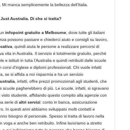
 Mi manca semplicemente la bellezza dell’Italia.
Just Australia. Di che si tratta?
 un
infopoint gratuito a Melbourne
, dove tutte gli italiani
nza possono passare e chiederci aiuto e consigli su lavoro,
cativa
, quindi aiuta le persone a realizzare percorsi di
 vita in Australia. Il servizio è totalmente gratuito, perché
 istituti in tutta l’Australia e quindi retribuiti dalle scuole
corsi d’inglese e diplomi professionali. Chi vuole infatti
lia, se si affida a noi risparmia e ha un servizio
ustralia
, infatti, offre prezzi promozionali agli studenti, che
e scuole pagherebbero di più. Le scuole, infatti, si sgravano
 del visto studente, affidando questo compito alla agenzie con
na serie di
altri servizi
: conto in banca, assicurazione
oro. In questi anni abbiamo sviluppato molti contatti e
o bisogno di personale. Spesso si tratta di lavoro nella
 in voga e anche ben retribuito. Infine lavoriamo a stretto