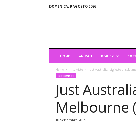
DOMENICA, 9 AGOSTO 2026
B
l
o
g
d
i
L
HOME
ANIMALI
BEAUTY
COST
i
f
Home
Interviste
Just Australia, biglietto di sola
e
INTERVISTE
s
Just Australi
t
y
l
Melbourne 
e
10 Settembre 2015