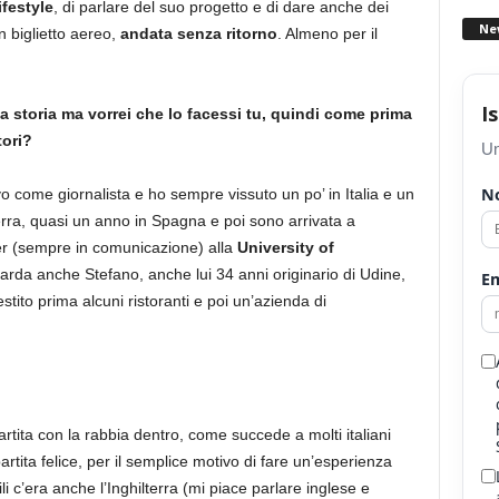
ifestyle
, di parlare del suo progetto e di dare anche dei
Ne
n biglietto aereo,
andata senza ritorno
. Almeno per il
I
tua storia ma vorrei che lo facessi tu, quindi come prima
tori?
Un
N
 come giornalista e ho sempre vissuto un po’ in Italia e un
lterra, quasi un anno in Spagna e poi sono arrivata a
r (sempre in comunicazione) alla
University of
iguarda anche Stefano, anche lui 34 anni originario di Udine,
Em
tito prima alcuni ristoranti e poi un’azienda di
rtita con la rabbia dentro, come succede a molti italiani
artita felice, per il semplice motivo di fare un’esperienza
i c’era anche l’Inghilterra (mi piace parlare inglese e