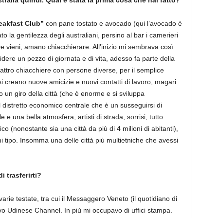
stralia quindi. Qual è stata la prima cosa che hai fatto?
eakfast Club”
con pane tostato e avocado (qui l’avocado è
 la gentilezza degli australiani, persino al bar i camerieri
ove vieni, amano chiacchierare. All’inizio mi sembrava così
idere un pezzo di giornata e di vita, adesso fa parte della
attro chiacchiere con persone diverse, per il semplice
si creano nuove amicizie e nuovi contatti di lavoro, magari
o un giro della città (che è enorme e si sviluppa
il distretto economico centrale che è un susseguirsi di
ole e una bella atmosfera, artisti di strada, sorrisi, tutto
co (nonostante sia una città da più di 4 milioni di abitanti),
ni tipo. Insomma una delle città più multietniche che avessi
i trasferirti?
rie testate, tra cui il Messaggero Veneto (il quotidiano di
tivo Udinese Channel. In più mi occupavo di uffici stampa.