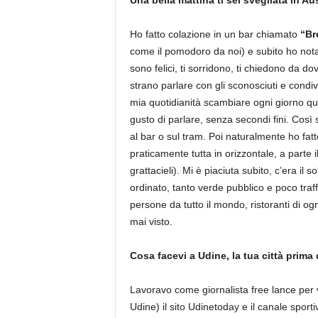
Una bella mattina ti sei svegliata in Au
Ho fatto colazione in un bar chiamato
“Br
come il pomodoro da noi) e subito ho notato
sono felici, ti sorridono, ti chiedono da d
strano parlare con gli sconosciuti e condiv
mia quotidianità scambiare ogni giorno qu
gusto di parlare, senza secondi fini. Così 
al bar o sul tram. Poi naturalmente ho fatt
praticamente tutta in orizzontale, a parte 
grattacieli). Mi è piaciuta subito, c’era il s
ordinato, tanto verde pubblico e poco traffi
persone da tutto il mondo, ristoranti di og
mai visto.
Cosa facevi a Udine, la tua città prima d
Lavoravo come giornalista free lance per va
Udine) il sito Udinetoday e il canale spor