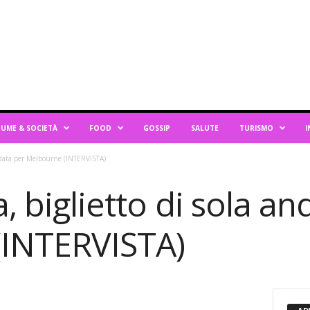
UME & SOCIETÀ
FOOD
GOSSIP
SALUTE
TURISMO
I
 andata per Melbourne (INTERVISTA)
a, biglietto di sola a
(INTERVISTA)