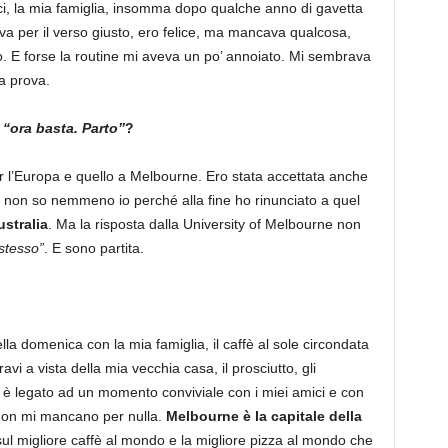
i, la mia famiglia, insomma dopo qualche anno di gavetta
eva per il verso giusto, ero felice, ma mancava qualcosa,
o. E forse la routine mi aveva un po’ annoiato. Mi sembrava
la prova.
“ora basta. Parto”
?
r l’Europa e quello a Melbourne. Ero stata accettata anche
 non so nemmeno io perché alla fine ho rinunciato a quel
ustralia
. Ma la risposta dalla University of Melbourne non
 stesso”
. E sono partita.
della domenica con la mia famiglia, il caffè al sole circondata
 travi a vista della mia vecchia casa, il prosciutto, gli
o è legato ad un momento conviviale con i miei amici e con
e non mi mancano per nulla.
Melbourne è la capitale della
sul migliore caffè al mondo e la migliore pizza al mondo che