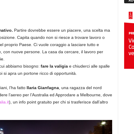
AD
mativo.
Partire dovrebbe essere un piacere, una scelta ma
izione. Capita quando non si riesce a trovare lavoro o
l proprio Paese. Ci vuole coraggio a lasciare tutto e
e, con nuove persone. La casa da cercare, il lavoro per
ie.
 cui abbiamo bisogno:
fare la valigia
e chiuderci alle spalle
i si apra un portone ricco di opportunità.
iani, l’ha fatto
Ilaria Gianfagna
, una ragazza del nord
ndere l’aereo per l’Australia ed Approdare a Melbourne, dove
ia.it
), un info point gratuito per chi si trasferisce dall’altro