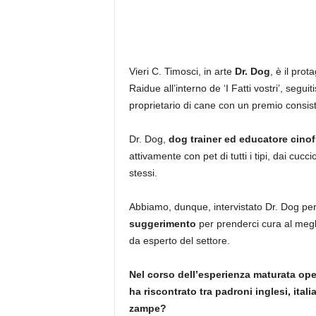
Vieri C. Timosci, in arte
Dr. Dog
, è il pro
Raidue all’interno de ‘I Fatti vostri’, seg
proprietario di cane con un premio consist
Dr. Dog,
dog trainer ed educatore cinof
attivamente con pet di tutti i tipi, dai cuc
stessi.
Abbiamo, dunque, intervistato Dr. Dog pe
suggerimento
per prenderci cura al megl
da esperto del settore.
Nel corso dell’esperienza maturata oper
ha riscontrato tra padroni inglesi, itali
zampe?