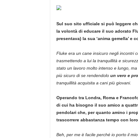
Sul suo sito ufficiale si può leggere ch
la volontà di educare il suo adorato F
presentava) la sua ‘anima gemella’ e co
Fluke era un cane insicuro negli incontri c
trasmettendo a lui la tranquillità e sicurez
stato un lavoro molto intenso e lungo, ma i
più sicuro di se rendendolo
un vero e pro
tranquillità acquisita a cani più giovani.
Operando tra Londra, Roma e Francofort
di cui ha bisogno il suo amico a quatt
pendolari che, per quanto amino i prop
trascorrere abbastanza tempo con lor
Beh, per me è facile perché io porto il 