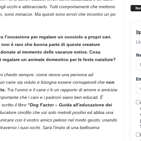
o negli occhi e abbracciarlo. Tutti comportamenti che mettono
Ne
o, sono minacce. Ma questi sono errori che incontro un po
I
no l’occasione per regalare un cucciolo a propri cari.
Un
, non è raro che buona parte di queste creature
ndonate al momento delle vacanze estive. Cosa
N
 regalare un animale domestico per le feste natalizie?
 mi chiedo sempre: come riesce una persona ad
Em
n cane sia voluto e bisogna essere consapevoli che
non
ta.
Tra l’uomo e il cane c’è un rapporto di amore e amicizia
portante che i cani e i padroni siano ben educati. È
critto il libro
“Dog Factor – Guida all’educazione dei
ucatore cinofilo che usi solo metodi positivi ed abbia una
unicare con il vostro amico peloso nel modo giusto, usando
raverso i suoi occhi. Sarà l’inizio di una bellissima