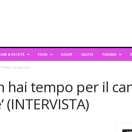
UME & SOCIETÀ
FOOD
GOSSIP
SALUTE
TURISMO
I
? Prendi un pelouche’ ...
n hai tempo per il ca
’ (INTERVISTA)