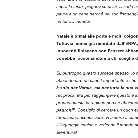
sopra la testa, piegarsi su di lui, fissarl
paura a un cane perché nel suo linguaggi
´in tutto il mondo!
Natale è ormai alle porte e molti colgo
Tuttavia, come già ricordato dall’ENPA
innocenti finiscano con l’essere abba
vorrebbe raccomandare a chi sceglie di
Si, purtroppo questo succede spesso. Io
abbandonare un cane? Importante è che u
è solo per Natale, ma per tutta la sua vi
reciproca. Ma per raggiungere questo è im
proprio questa la ragione perché abbiamo s
padroni”
. Consiglio di cercare un buon ed
formazione riconosciuta. Vi aiuterà a com
il linguaggio canino e vedendo il mondo att
avventura!