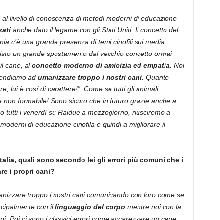
do al livello di conoscenza di metodi moderni di educazione
zati
anche dato il legame con gli Stati Uniti. Il concetto del
nia c’è una grande presenza di temi cinofili sui media,
è visto un grande spostamento dal vecchio concetto ormai
l cane, al
concetto moderno di amicizia ed empatia
. Noi
e tendiamo ad
umanizzare troppo i nostri cani.
Quante
e, lui è cosí di carattere!”. Come se tutti gli animali
e non formabile! Sono sicuro che in futuro grazie anche a
 tutti i venerdì su Raidue a mezzogiorno, riusciremo a
i moderni di educazione cinofila e quindi a migliorare il
Italia, quali sono secondo lei gli errori più comuni che i
re i propri cani?
nizzare troppo i nostri cani comunicando con loro come se
ncipalmente con il
linguaggio del corpo
mentre noi con la
i. Poi ci sono i classici errori come accarezzare un cane