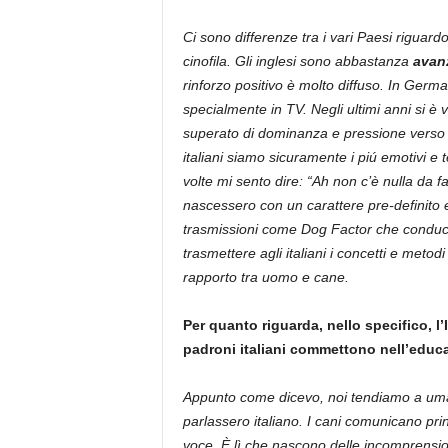
Ci sono differenze tra i vari Paesi riguar
cinofila. Gli inglesi sono abbastanza
avan
rinforzo positivo è molto diffuso. In Germa
specialmente in TV. Negli ultimi anni si 
superato di dominanza e pressione verso i
italiani siamo sicuramente i piú emotivi 
volte mi sento dire: “Ah non c’è nulla da far
nascessero con un carattere pre-definito 
trasmissioni come Dog Factor che conduco
trasmettere agli italiani i concetti e metod
rapporto tra uomo e cane.
Per quanto riguarda, nello specifico, l’
padroni italiani commettono nell’educa
Appunto come dicevo, noi tendiamo a uma
parlassero italiano. I cani comunicano pri
voce. È lì che nascono delle incomprension