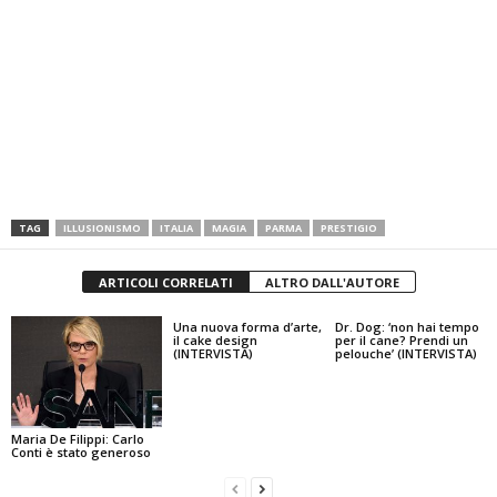
TAG
ILLUSIONISMO
ITALIA
MAGIA
PARMA
PRESTIGIO
ARTICOLI CORRELATI
ALTRO DALL'AUTORE
Una nuova forma d’arte,
Dr. Dog: ‘non hai tempo
il cake design
per il cane? Prendi un
(INTERVISTA)
pelouche’ (INTERVISTA)
Maria De Filippi: Carlo
Conti è stato generoso