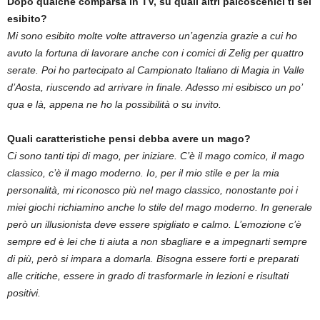
Dopo qualche comparsa in TV, su quali altri palcoscenici ti sei
esibito?
Mi sono esibito molte volte attraverso un’agenzia grazie a cui ho
avuto la fortuna di lavorare anche con i comici di Zelig per quattro
serate. Poi ho partecipato al Campionato Italiano di Magia in Valle
d’Aosta, riuscendo ad arrivare in finale. Adesso mi esibisco un po’
qua e là, appena ne ho la possibilità o su invito.
Quali caratteristiche pensi debba avere un mago?
Ci sono tanti tipi di mago, per iniziare. C’è il mago comico, il mago
classico, c’è il mago moderno. Io, per il mio stile e per la mia
personalità, mi riconosco più nel mago classico, nonostante poi i
miei giochi richiamino anche lo stile del mago moderno. In generale
però un illusionista deve essere spigliato e calmo. L’emozione c’è
sempre ed è lei che ti aiuta a non sbagliare e a impegnarti sempre
di più, però si impara a domarla. Bisogna essere forti e preparati
alle critiche, essere in grado di trasformarle in lezioni e risultati
positivi.