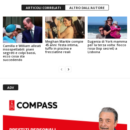
ARTICOLI CORRELATI
ALTRO DALL'AUTORE
Meghan Markle compie
Eugenia di York mamma
45 anni: festa intima,
per la terza volta: fiocco
Camilla e William alleati
tuffo in piscina e
rosa (top secret) a
insospettabili: piani
frecciatine reali
Lisbona
segreti e colpi bassi,
ecco cosa sta
succedendo
ADV