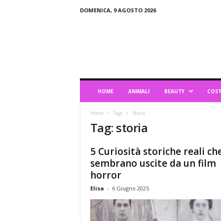
DOMENICA, 9 AGOSTO 2026
B
l
o
g
d
i
L
HOME
ANIMALI
BEAUTY
COST
i
f
Home
Tags
Storia
e
Tag: storia
s
t
y
5 Curiosità storiche reali ch
l
sembrano uscite da un film
e
horror
Elisa
-
6 Giugno 2025