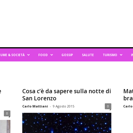
UME & SOCIETÀ
FOOD
GOSSIP
SALUTE
TURISMO
I
e
Cosa c’è da sapere sulla notte di
Mat
San Lorenzo
bra
Carlo Mattiani
-
9 Agosto 2015
0
Carlo
0