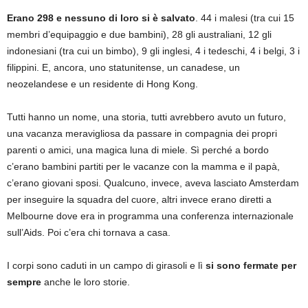
Erano 298 e nessuno di loro si è salvato
. 44 i malesi (tra cui 15
membri d’equipaggio e due bambini), 28 gli australiani, 12 gli
indonesiani (tra cui un bimbo), 9 gli inglesi, 4 i tedeschi, 4 i belgi, 3 i
filippini. E, ancora, uno statunitense, un canadese, un
neozelandese e un residente di Hong Kong.
Tutti hanno un nome, una storia, tutti avrebbero avuto un futuro,
una vacanza meravigliosa da passare in compagnia dei propri
parenti o amici, una magica luna di miele. Sì perché a bordo
c’erano bambini partiti per le vacanze con la mamma e il papà,
c’erano giovani sposi. Qualcuno, invece, aveva lasciato Amsterdam
per inseguire la squadra del cuore, altri invece erano diretti a
Melbourne dove era in programma una conferenza internazionale
sull’Aids. Poi c’era chi tornava a casa.
I corpi sono caduti in un campo di girasoli e lì
si sono fermate per
sempre
anche le loro storie.