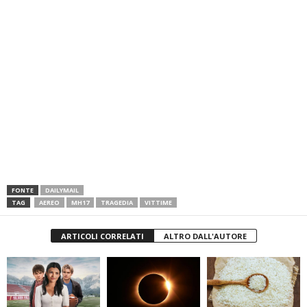
FONTE
DAILYMAIL
TAG
AEREO
MH17
TRAGEDIA
VITTIME
ARTICOLI CORRELATI
ALTRO DALL'AUTORE