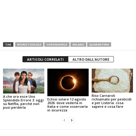
TAG
#IORESTOACASA
CORONAVIRUS
MILANO
QUARANTENA
ARTICOLI CORRELATI
ALTRO DALL'AUTORE
Riso Carnaroli
A che ora esce Uno
Eclissi solare 12 agosto
richiamato per pesticidi
Splendido Errore 3: oggi
2026: dove vederla in
e per Listeria: cosa
su Netflix, perché non
Italia e come osservarla
sapere e cosa fare
puoi perderla
in sicurezza