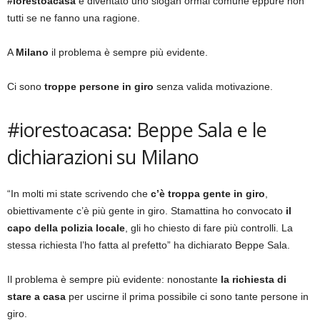
#iorestoacasa
è diventato uno slogan ormai comune eppure non
tutti se ne fanno una ragione.
A
Milano
il problema è sempre più evidente.
Ci sono
troppe persone in giro
senza valida motivazione.
#iorestoacasa: Beppe Sala e le
dichiarazioni su Milano
“In molti mi state scrivendo che
c’è troppa gente in giro
,
obiettivamente c’è più gente in giro. Stamattina ho convocato
il
capo della polizia locale
, gli ho chiesto di fare più controlli. La
stessa richiesta l’ho fatta al prefetto” ha dichiarato Beppe Sala.
Il problema è sempre più evidente: nonostante
la richiesta di
stare a casa
per uscirne il prima possibile ci sono tante persone in
giro.