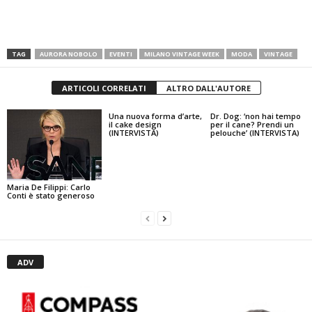
TAG
AURORA NOBOLO
EVENTI
MILANO VINTAGE WEEK
MODA
VINTAGE
ARTICOLI CORRELATI
ALTRO DALL'AUTORE
Una nuova forma d’arte,
Dr. Dog: ‘non hai tempo
il cake design
per il cane? Prendi un
(INTERVISTA)
pelouche’ (INTERVISTA)
Maria De Filippi: Carlo
Conti è stato generoso
ADV