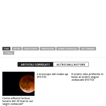
TAG
ASTRI
OROSCOPO
PREVISIONI
SEGNI ZODIACALI
SETTIMANA
STELLE
ARTICOLI CORRELATI
ALTRO DALL'AUTORE
L’oroscopo del make-up
Il vostro cibo preferito in
(FOTO)
base al vostro segno
zodiacale (FOTO)
Come influirà l’eclissi
lunare del 23 marzo sui
segni zodiacali?