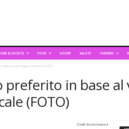
UME & SOCIETÀ
FOOD
GOSSIP
SALUTE
TURISMO
I
o in base al vostro segno zodiacale (FOTO)
o preferito in base al
cale (FOTO)
Credit: leccecronaca.it