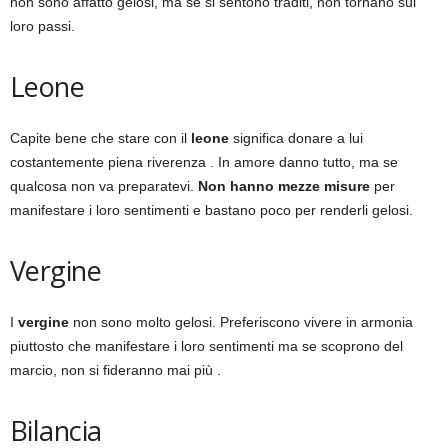
non sono affatto gelosi, ma se si sentono traditi, non tornano sui
loro passi.
Leone
Capite bene che stare con il
leone
significa donare a lui
costantemente piena riverenza . In amore danno tutto, ma se
qualcosa non va preparatevi.
Non hanno mezze misure
per
manifestare i loro sentimenti e bastano poco per renderli gelosi.
Vergine
I
vergine
non sono molto gelosi. Preferiscono vivere in armonia
piuttosto che manifestare i loro sentimenti ma se scoprono del
marcio, non si fideranno mai più .
Bilancia