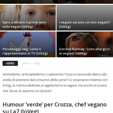
Apre a Milano il primo asilo
I vegani escono coi non-vegani?
nido vegan (IoVeg)
(IoVeg)
Personaggi veg: come li
Gordon Ramsay: ‘sono allergico
rappresentano in TV (IoVeg)
ai vegani’ (IoVeg)
IOVEG
Home
IoVeg
Animalismo, anticapitalismo o salutismo? Cosa si nasconde dietro alla
scelta di astenersi dal consumo della carne? Lo scopriamo insieme con
loVeg, la rubrica dedicata ai vegetariani e ai vegani, ma anche ai curiosi
che, forse, lo saranno un domani
Humour ‘verde’ per Crozza, chef vegano
su La7 (IoVeg)