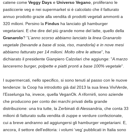
catene come
Veggy Days
e
Universo Vegano
, proliferano le
pasticcerie veg e nei supermarket si è calcolato che il fatturato
annuo prodotto grazie alla vendita di prodotti vegetali ammonti a
320 milioni. Persino la
Findus
ha lanciato gli hamburger
vegetariani. E che dire del più grande nome del latte, quello della
Granarolo
? “
L’anno scorso abbiamo lanciato la linea Granarolo
vegetale (bevande a base di soia, riso, mandorla) e in nove mesi
abbiamo fatturato per 14 milioni. Molto oltre le attese
“, ha
dichiarato il presidente Gianpiero Calzolari che aggiunge: “
A marzo
lanceremo burger, polpette e piatti pronti a base 100% vegetale
“.
I supermercati, nello specifico, si sono tenuti al passo con le nuove
tendenze: la Coop ha introdotto già dal 2013 la sua linea ViviVerde,
l’Esselunga ha, invece, quella VeganOk. A rifornirli, sono aziende
che producono per conto dei marchi privati della grande
distribuzione: una tra tutte, la Zerbinati di Alessandria, che conta 33
milioni di fatturato sulla vendita di zuppe e verdure confezionate,
cui a breve andranno ad aggiungersi gli hamburger vegetariani. E,
ancora, il settore dell’editoria: i volumi ‘veg’ pubblicati in Italia sono