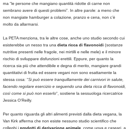
ma “le persone che mangiano quantità ridotte di carne non
sembrano avere di questi problemi”. In altre parole: a meno che
non mangiate hamburger a colazione, pranzo e cena, non c’è
molto da allarmarsi.
La PETA menziona, tra le altre cose, anche uno studio secondo cui
esisterebbe un nesso tra una
dieta ricca di flavonoidi
(sostanze
nutritive presenti nelle fragole, nei mirtilli e nelle mele) e il minore
rischio di sviluppare disfunzioni erettili. Eppure, per quanto la
ricerca sia più che attendibile e degna di merito, mangiare grandi
quantitativi di frutta ed essere vegani non sono esattamente la
stessa cosa: “
Si può essere tranquillamente dei carnivori in salute,
facendo regolare esercizio e seguendo una dieta ricca di flavonoidi,
così come si può non esserlo
“, sostiene la sessuologa ricercatrice
Jessica O’Reilly.
Per quanto riguarda gli altri alimenti previsti dalla dieta vegana, la
Van Kirk afferma che non esiste nessuno studio scientifico che
colleghi i
prodotti di derivazione animale
, come uova e caseari, a