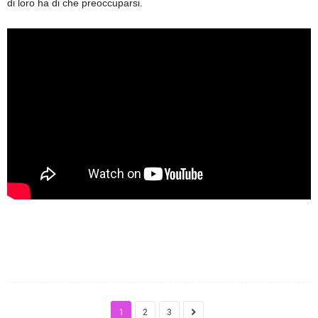
di loro ha di che preoccuparsi.
1
2
3