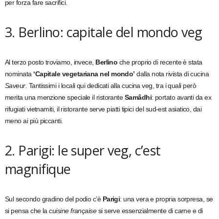
per forza fare sacrifici.
3. Berlino: capitale del mondo veg
Al terzo posto troviamo, invece,
Berlino
che proprio di recente è stata
nominata
‘Capitale vegetariana nel mondo’
dalla nota rivista di cucina
Saveur
. Tantissimi i locali qui dedicati alla cucina veg, tra i quali però
merita una menzione speciale il ristorante
Samâdhi
: portato avanti da ex
rifugiati vietnamiti, il ristorante serve piatti tipici del sud-est asiatico, dai
meno ai più piccanti.
2. Parigi: le super veg, c’est
magnifique
Sul secondo gradino del podio c’è
Parigi
: una vera e propria sorpresa, se
si pensa che la
cuisine française
si serve essenzialmente di carne e di