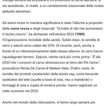
mangia verdure da una parte e chi preferisce la carne dall’altra: si
sta assistendo, in realtà, a un cambiamento trasversale delle nostre
abitudini alimentari.
Ad avere inciso in maniera significativa è stato l’allarme a proposito
della
carne rossa
e degli insaccati: “
Si tratta di cibi che aumentano
il rischio cancro
“, ha dichiarato nell’ottobre 2015
l’OMS
,
l’Organizzazione mondiale della sanità. Subito dopo, le vendite di
carni e salumi sono calate del 10%. Di recente, però, anche a
fronte di un ridimensionamento dello stesso allarme, le carni hanno
riguadagnato terreno. Eppure, niente sarà più come prima: “
È dal
2010 che i consumi di carne diminuiscono al ritmo del 5% l’anno
“,
puntualizza Nicola De Carne di Nielsen Italia. D’altro canto, le
vendite dei prodotti caratteristici della tavola veg, come bevande
sostitutive del latte (quelle a base di soia, riso o mandorle) o
formaggi di soia e zuppe di verdura pronte, hanno registrato un
netto aumento nel 2015.
Anche nel mondo della ristorazione, si fanno largo sempre più