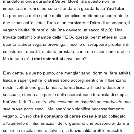
mandato in onda durante il
Super Bowl
, ma questo non ha
impedito a milioni di persone di andare a guardarlo su
YouTube
.
La premessa dello spot è molto semplice: mettendo a confronto le
due situazioni ‘di letto’, l’una di un carnivoro e l’altra di un vegano, il
vegano risulta ‘durare’ di più (ma davvero un sacco di più). Una
trovata dell’ufficio stampa della PETA, questa, per mettere in luce
quanto la dieta vegana prevenga il rischio di sviluppare problemi di
colesterolo, obesità, diabete, prostata, cancro e disfunzione erettile.
Ma in tutto ciò, i
dati scientifici
dove sono?
È evidente, a questo punto, che mangiar sano, dormire, fare attività
fisica e saper gestire lo stress sono accorgimenti che influenzano i
nostri livelli di energia, la nostra forma fisica e il nostro desiderio
sessuale, stando alle parole della ricercatrice e terapista di coppia
Kat Van Kirk: “
La vostra vita sessuale ne risentirà se conducete uno
stile di vita poco sano
“. Ma ‘sano’ non significa necessariamente
vegano. È vero che il
consumo di carne rossa
è stato collegato
all’aumento di infiammazioni dell’organismo che possono andare a
colpire la circolazione e, talvolta, la funzionalità erettile maschile,