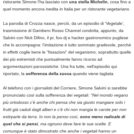
ristorante Simone l’ha lasciato con
una stella Michelin
, cosa fino a
quel momento ancora inedita in Italia per un ristorante vegetariano.
La parodia di Crozza nasce, perciò, da un episodio di ‘Vegetale’,
trasmissione di Gambero Rosso Channel condotta, appunto, da
Salvini con Nick Difino, il pr, foo-dj e hacker gastronomico pugliese
che lo accompagna: l’imitazione è tutto sommato gradevole, perché
in effetti coglie bene le “fissazioni” del veganismo, soprattutto quelle
dei più estremisti che puntualmente fanno ricorso ad
argomentazioni parossistiche. Una fra tutte, nell’episodio qui
riportato, la
sofferenza della zucca
quando viene tagliata.
Al telefono con i giornalisti del Corriere, Simone Salvini si sarebbe
pronunciato così sulla sofferenza dei vegetali: “
Nel mondo vegano
più ortodosso c’è anche chi pensa che sia giusto mangiare solo i
frutti già caduti dagli alberi e c’è chi non mangia le carote per non
estirparle da terra. Io non la penso così,
sono meno radicale di
quel che si pensi
, ma ognuno deve fare le sue scelte. E
comunque è stato dimostrato che anche i vegetali hanno un