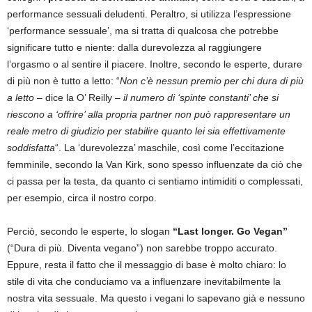
performance sessuali deludenti. Peraltro, si utilizza l’espressione
‘performance sessuale’, ma si tratta di qualcosa che potrebbe
significare tutto e niente: dalla durevolezza al raggiungere
l’orgasmo o al sentire il piacere. Inoltre, secondo le esperte, durare
di più non è tutto a letto: “
Non c’è nessun premio per chi dura di più
a letto
– dice la O’ Reilly –
il numero di ‘spinte constanti’ che si
riescono a ‘offrire’ alla propria partner non può rappresentare un
reale metro di giudizio per stabilire quanto lei sia effettivamente
soddisfatta
“. La ‘durevolezza’ maschile, così come l’eccitazione
femminile, secondo la Van Kirk, sono spesso influenzate da ciò che
ci passa per la testa, da quanto ci sentiamo intimiditi o complessati,
per esempio, circa il nostro corpo.
Perciò, secondo le esperte, lo slogan
“Last longer. Go Vegan”
(“Dura di più. Diventa vegano”) non sarebbe troppo accurato.
Eppure, resta il fatto che il messaggio di base è molto chiaro: lo
stile di vita che conduciamo va a influenzare inevitabilmente la
nostra vita sessuale. Ma questo i vegani lo sapevano già e nessuno