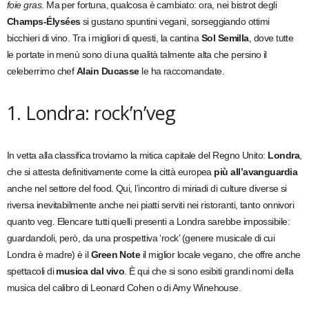
foie gras
. Ma per fortuna, qualcosa è cambiato: ora, nei bistrot degli
Champs-Élysées
si gustano spuntini vegani, sorseggiando ottimi
bicchieri di vino. Tra i migliori di questi, la cantina
Sol Semilla
, dove tutte
le portate in menù sono di una qualità talmente alta che persino il
celeberrimo chef
Alain Ducasse
le ha raccomandate.
1. Londra: rock’n’veg
In vetta alla classifica troviamo la mitica capitale del Regno Unito:
Londra
,
che si attesta definitivamente come la città europea
più all’avanguardia
anche nel settore del food. Qui, l’incontro di miriadi di culture diverse si
riversa inevitabilmente anche nei piatti serviti nei ristoranti, tanto onnivori
quanto veg. Elencare tutti quelli presenti a Londra sarebbe impossibile:
guardandoli, però, da una prospettiva ‘rock’ (genere musicale di cui
Londra è madre) è il
Green Note
il miglior locale vegano, che offre anche
spettacoli di
musica dal vivo
. È qui che si sono esibiti grandi nomi della
musica del calibro di Leonard Cohen o di Amy Winehouse.