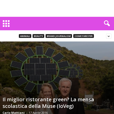
ANIMALI
BEAUTY
BRAND JOURNALISM
COME FARE PER
Il miglior ristorante green? La mensa
scolastica della Muse (IoVeg)
Carlo Mattiani
-
17 Aprile 2016