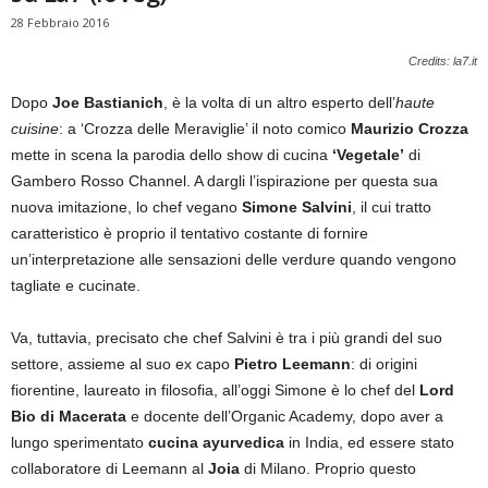
28 Febbraio 2016
Credits: la7.it
Dopo
Joe Bastianich
, è la volta di un altro esperto dell’
haute
cuisine
: a ‘Crozza delle Meraviglie’ il noto comico
Maurizio Crozza
mette in scena la parodia dello show di cucina
‘Vegetale’
di
Gambero Rosso Channel. A dargli l’ispirazione per questa sua
nuova imitazione, lo chef vegano
Simone Salvini
, il cui tratto
caratteristico è proprio il tentativo costante di fornire
un’interpretazione alle sensazioni delle verdure quando vengono
tagliate e cucinate.
Va, tuttavia, precisato che chef Salvini è tra i più grandi del suo
settore, assieme al suo ex capo
Pietro Leemann
: di origini
fiorentine, laureato in filosofia, all’oggi Simone è lo chef del
Lord
Bio di Macerata
e docente dell’Organic Academy, dopo aver a
lungo sperimentato
cucina ayurvedica
in India, ed essere stato
collaboratore di Leemann al
Joia
di Milano. Proprio questo