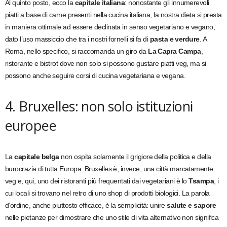
Al quinto posto, ecco la
capitale italiana
: nonostante gli innumerevoli
piatti a base di carne presenti nella cucina italiana, la nostra dieta si presta
in maniera ottimale ad essere declinata in senso vegetariano e vegano,
dato l’uso massiccio che tra i nostri fornelli si fa di
pasta e verdure
. A
Roma, nello specifico, si raccomanda un giro da
La Capra Campa
,
ristorante e bistrot dove non solo si possono gustare piatti veg, ma si
possono anche seguire corsi di cucina vegetariana e vegana.
4. Bruxelles: non solo istituzioni
europee
La
capitale belga
non ospita solamente il grigiore della politica e della
burocrazia di tutta Europa: Bruxelles è, invece, una città marcatamente
veg e, qui, uno dei ristoranti più frequentati dai vegetariani è lo
Tsampa
, i
cui locali si trovano nel retro di uno shop di prodotti biologici. La parola
d’ordine, anche piuttosto efficace, è la semplicità: unire
salute e sapore
nelle pietanze per dimostrare che uno stile di vita alternativo non significa