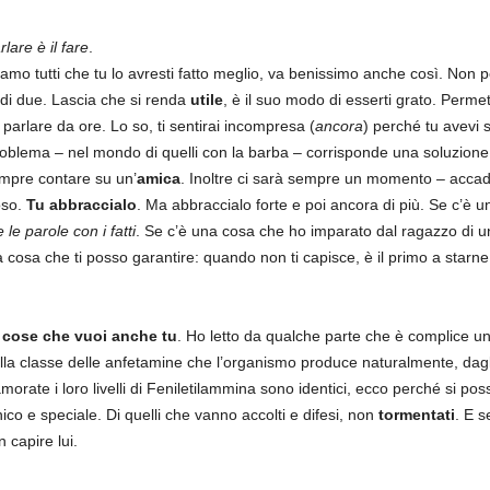
lare è il fare
.
amo tutti che tu lo avresti fatto meglio, va benissimo anche così. Non pen
 di due. Lascia che si renda
utile
, è il suo modo di esserti grato. Permett
parlare da ore. Lo so, ti sentirai incompresa (
ancora
) perché tu avevi 
oblema – nel mondo di quelli con la barba – corrisponde una soluzione.
empre contare su un’
amica
. Inoltre ci sarà sempre un momento – accade 
oso.
Tu abbraccialo
. Ma abbraccialo forte e poi ancora di più. Se c’è 
 le parole con i fatti
. Se c’è una cosa che ho imparato dal ragazzo di u
a cosa che ti posso garantire: quando non ti capisce, è il primo a starn
 cose che vuoi anche tu
. Ho letto da qualche parte che è complice 
lla classe delle anfetamine che l’organismo produce naturalmente, dagli e
ate i loro livelli di Feniletilammina sono identici, ecco perché si pos
ico e speciale. Di quelli che vanno accolti e difesi, non
tormentati
. E s
 capire lui.