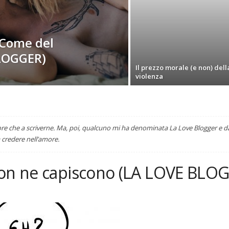
 Come del
BLOGGER)
Il prezzo morale (e non) dell
violenza
e che a scriverne. Ma, poi, qualcuno mi ha denominata La Love Blogger e da q
 credere nell’amore.
non ne capiscono (LA LOVE BLO