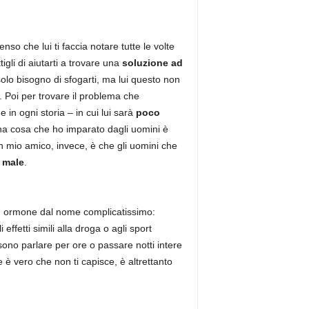
so che lui ti faccia notare tutte le volte
igli di aiutarti a trovare una
soluzione ad
solo bisogno di sfogarti, ma lui questo non
 Poi per trovare il problema che
in ogni storia – in cui lui sarà
poco
una cosa che ho imparato dagli uomini è
n mio amico, invece, è che gli uomini che
e
male
.
un ormone dal nome complicatissimo:
ffetti simili alla droga o agli sport
sono parlare per ore o passare notti intere
e è vero che non ti capisce, è altrettanto