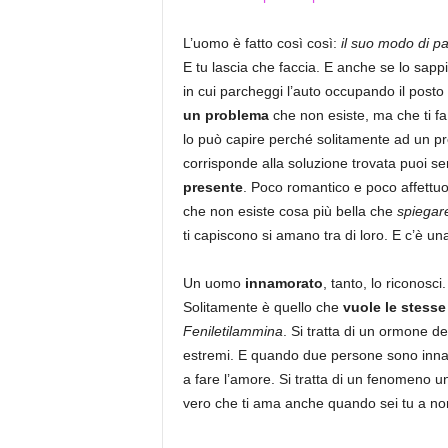
L’uomo è fatto così così:
il suo modo di par
E tu lascia che faccia. E anche se lo sappi
in cui parcheggi l’auto occupando il posto
un problema
che non esiste, ma che ti fa 
lo può capire perché solitamente ad un pr
corrisponde alla soluzione trovata puoi s
presente
. Poco romantico e poco affettu
che non esiste cosa più bella che
spiegare
ti capiscono si amano tra di loro. E c’è un
Un uomo
innamorato
, tanto, lo riconosci.
Solitamente è quello che
vuole le stesse
Feniletilammina
. Si tratta di un ormone de
estremi. E quando due persone sono innamor
a fare l’amore. Si tratta di un fenomeno un
vero che ti ama anche quando sei tu a non