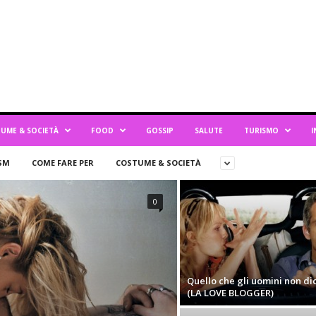
UME & SOCIETÀ
FOOD
GOSSIP
SALUTE
TURISMO
I
SM
COME FARE PER
COSTUME & SOCIETÀ
0
Quello che gli uomini non di
(LA LOVE BLOGGER)