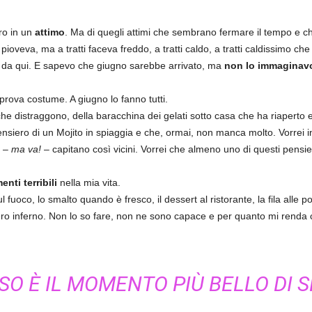
ro in un
attimo
. Ma di quegli attimi che sembrano fermare il tempo e c
ioveva, ma a tratti faceva freddo, a tratti caldo, a tratti caldissimo che
 da qui. E sapevo che giugno sarebbe arrivato, ma
non lo immaginav
prova costume. A giugno lo fanno tutti.
 distraggono, della baracchina dei gelati sotto casa che ha riaperto e c
nsiero di un Mojito in spiaggia e che, ormai, non manca molto. Vorrei iniz
e –
ma va!
– capitano così vicini. Vorrei che almeno uno di questi pensi
nti terribili
nella mia vita.
l fuoco, lo smalto quando è fresco, il dessert al ristorante, la fila alle
o inferno. Non lo so fare, non ne sono capace e per quanto mi renda c
SSO È IL MOMENTO PIÙ BELLO DI 