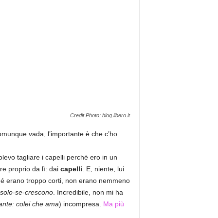
Credit Photo: blog.libero.it
 comunque vada, l’importante è che c’ho
evo tagliare i capelli perché ero in un
e proprio da lì: dai
capelli
. E, niente, lui
erché erano troppo corti, non erano nemmeno
solo-se-crescono
. Incredibile, non mi ha
nte: colei che ama
) incompresa.
Ma più