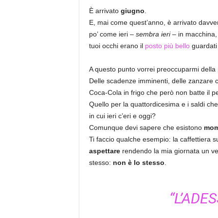
È arrivato
giugno
.
E, mai come quest’anno, è arrivato davve
po’ come ieri –
sembra ieri
– in macchina, p
tuoi occhi erano il
posto più bello
guardati
A questo punto vorrei preoccuparmi della 
Delle scadenze imminenti, delle zanzare che
Coca-Cola in frigo che però non batte il pe
Quello per la quattordicesima e i saldi ch
in cui ieri c’eri e oggi?
Comunque devi sapere che esistono
mome
Ti faccio qualche esempio: la caffettiera su
aspettare
rendendo la mia giornata un ver
stesso:
non è lo stesso
.
“L’ADE