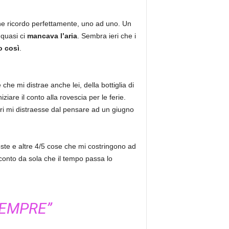
he ricordo perfettamente, uno ad uno. Un
 quasi ci
mancava l’aria
. Sembra ieri che i
o così
.
he mi distrae anche lei, della bottiglia di
iare il conto alla rovescia per le ferie.
eri mi distraesse dal pensare ad un giugno
 poste e altre 4/5 cose che mi costringono ad
onto da sola che il tempo passa lo
SEMPRE”