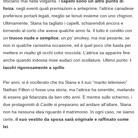
sfociano mai nella volgarità. I
capelli sono un altro punto di
forza
: negli eventi quali premiazioni e anteprime, l’attrice canadese
preferisce portarli legati, meglio se tenuti insieme con uno chignon.
Ultimamente, Stana ha tagliato i capelli, schiarendoli ancora e
tornando al corto che aveva qualche anno fa. Il tutto è condito con
un
trucco nude e semplice
, un po’ smokey, ma mai pesante, se
non in qualche rarissima occasione, ed è quel poco che basta per
mettere in risalto gli occhi color nocciola. L’attrice sa apparire fine
anche quando indossa mise audaci con scollature. Ultimo punto:
i
tacchi rigorosamente a spillo
.
Per anni, si è vociferato che tra Stana e il suo “marito televisivo”
Nathan Fillion ci fosse una storia, ma l’attrice ha smentito, rivelando
di essere già fidanzata da ben otto anni. E mentre sullo schermo, i
due protagonisti di
Castle
si preparano ad andare all’altare, Stana
non ha nessuna idea riguardo il matrimonio. In ogni caso, ne siamo
certe,
il suo vestito da sposa sarà originale e raffinato come
lei
.