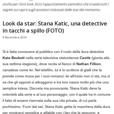
anche per i loro look. Ecco l'appuntamento periodico che vi svela tutti i
segreti sui capi e sugli accessori indossati delle star del momento.
Look da star: Stana Katic, una detective
in tacchi a spillo (FOTO)
9 Novembre 2014
Si è fatta conoscere al pubblico con il ruolo della dura detective
Kate Beckett
nella serie televisiva statunitense
Castle
(giunta alla
sua settima stagione), dove recita al fianco di
Nathan Fillion
,
canadese come lei. Nel telefilm, lui è lo scrittore di gialli che la
prende come musa per i suoi romanzi; lei all’inizio non ci sta, ma si
sa che gli opposti si attraggono e tra loro nasce molto più che una
semplice intesa. Discreta ma provocante, Stana Katic deve la
notorietà alla serie e al suo personaggio, con il quale ha in comune
il fatto di essere riservata sulla sua vita privata, di cui parla
pochissimo. Fuori dal set, Stana Katic getta la maschera della dura
per mostrarsi semplice e affabile con i fan che la seguono, e