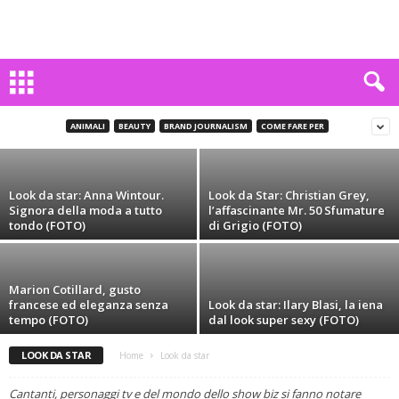
Look da star: Ilaria D’Amico, tutta sport e
total black (FOTO)
ANIMALI
BEAUTY
BRAND JOURNALISM
COME FARE PER
Carlo Mattiani
-
26 Novembre 2014
Look da star: Anna Wintour.
Look da Star: Christian Grey,
Signora della moda a tutto
l’affascinante Mr. 50 Sfumature
tondo (FOTO)
di Grigio (FOTO)
Marion Cotillard, gusto
francese ed eleganza senza
Look da star: Ilary Blasi, la iena
tempo (FOTO)
dal look super sexy (FOTO)
LOOK DA STAR
Home
Look da star
Cantanti, personaggi tv e del mondo dello show biz si fanno notare