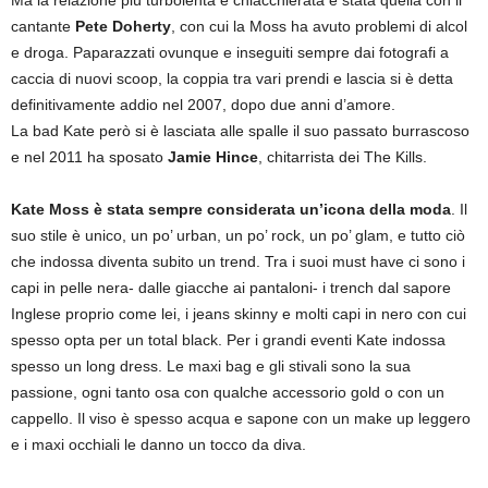
Ma la relazione più turbolenta e chiacchierata è stata quella con il
cantante
Pete Doherty
, con cui la Moss ha avuto problemi di alcol
e droga. Paparazzati ovunque e inseguiti sempre dai fotografi a
caccia di nuovi scoop, la coppia tra vari prendi e lascia si è detta
definitivamente addio nel 2007, dopo due anni d’amore.
La bad Kate però si è lasciata alle spalle il suo passato burrascoso
e nel 2011 ha sposato
Jamie Hince
, chitarrista dei The Kills.
Kate Moss è stata sempre considerata un’icona della moda
. Il
suo stile è unico, un po’ urban, un po’ rock, un po’ glam, e tutto ciò
che indossa diventa subito un trend. Tra i suoi must have ci sono i
capi in pelle nera- dalle giacche ai pantaloni- i trench dal sapore
Inglese proprio come lei, i jeans skinny e molti capi in nero con cui
spesso opta per un total black. Per i grandi eventi Kate indossa
spesso un long dress. Le maxi bag e gli stivali sono la sua
passione, ogni tanto osa con qualche accessorio gold o con un
cappello. Il viso è spesso acqua e sapone con un make up leggero
e i maxi occhiali le danno un tocco da diva.