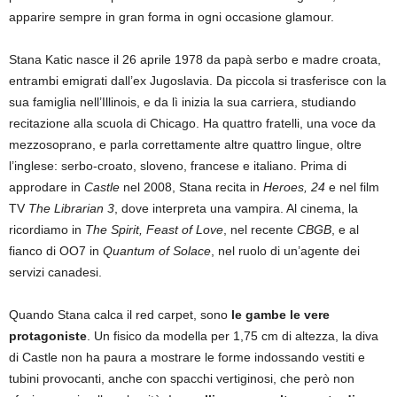
apparire sempre in gran forma in ogni occasione glamour.
Stana Katic nasce il 26 aprile 1978 da papà serbo e madre croata,
entrambi emigrati dall’ex Jugoslavia. Da piccola si trasferisce con la
sua famiglia nell’Illinois, e da lì inizia la sua carriera, studiando
recitazione alla scuola di Chicago. Ha quattro fratelli, una voce da
mezzosoprano, e parla correttamente altre quattro lingue, oltre
l’inglese: serbo-croato, sloveno, francese e italiano. Prima di
approdare in
Castle
nel 2008, Stana recita in
Heroes, 24
e nel film
TV
The Librarian 3
, dove interpreta una vampira. Al cinema, la
ricordiamo in
The Spirit, Feast of Love
, nel recente
CBGB
, e al
fianco di OO7 in
Quantum of Solace
, nel ruolo di un’agente dei
servizi canadesi.
Quando Stana calca il red carpet, sono
le gambe le vere
protagoniste
. Un fisico da modella per 1,75 cm di altezza, la diva
di Castle non ha paura a mostrare le forme indossando vestiti e
tubini provocanti, anche con spacchi vertiginosi, che però non