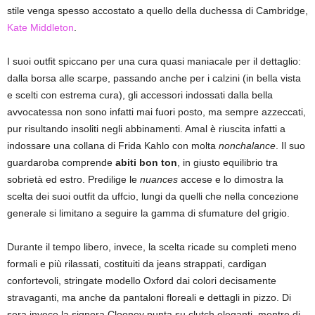
stile venga spesso accostato a quello della duchessa di Cambridge,
Kate Middleton
.
I suoi outfit spiccano per una cura quasi maniacale per il dettaglio:
dalla borsa alle scarpe, passando anche per i calzini (in bella vista
e scelti con estrema cura), gli accessori indossati dalla bella
avvocatessa non sono infatti mai fuori posto, ma sempre azzeccati,
pur risultando insoliti negli abbinamenti. Amal è riuscita infatti a
indossare una collana di Frida Kahlo con molta
nonchalance
. Il suo
guardaroba comprende
abiti bon ton
, in giusto equilibrio tra
sobrietà ed estro. Predilige le
nuances
accese e lo dimostra la
scelta dei suoi outfit da uffcio, lungi da quelli che nella concezione
generale si limitano a seguire la gamma di sfumature del grigio.
Durante il tempo libero, invece, la scelta ricade su completi meno
formali e più rilassati, costituiti da jeans strappati, cardigan
confortevoli, stringate modello Oxford dai colori decisamente
stravaganti, ma anche da pantaloni floreali e dettagli in pizzo. Di
sera invece la signora Clooney punta su clutch eleganti, mentre di