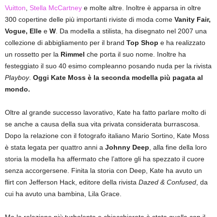
Vuitton
,
Stella McCartney
e molte altre. Inoltre è apparsa in oltre
300 copertine delle più importanti riviste di moda come
Vanity Fair,
Vogue, Elle
e
W
. Da modella a stilista, ha disegnato nel 2007 una
collezione di abbigliamento per il brand
Top Shop
e ha realizzato
un rossetto per la
Rimmel
che porta il suo nome. Inoltre ha
festeggiato il suo 40 esimo compleanno posando nuda per la rivista
Playboy
.
Oggi Kate Moss è la seconda modella più pagata al
mondo.
Oltre al grande successo lavorativo, Kate ha fatto parlare molto di
se anche a causa della sua vita privata considerata burrascosa.
Dopo la relazione con il fotografo italiano Mario Sortino, Kate Moss
è stata legata per quattro anni a
Johnny Deep
, alla fine della loro
storia la modella ha affermato che l’attore gli ha spezzato il cuore
senza accorgersene. Finita la storia con Deep, Kate ha avuto un
flirt con Jefferson Hack, editore della rivista
Dazed & Confused
, da
cui ha avuto una bambina, Lila Grace.