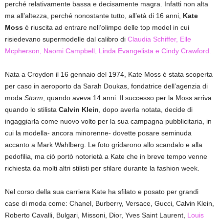
perché relativamente bassa e decisamente magra. Infatti non alta
ma all’altezza, perché nonostante tutto, all’età di 16 anni,
Kate
Moss
è riuscita ad entrare nell’olimpo delle top model in cui
risiedevano supermodelle dal calibro di
Claudia Schiffer, Elle
Mcpherson, Naomi Campbell, Linda Evangelista e Cindy Crawford.
Nata a Croydon il 16 gennaio del 1974, Kate Moss è stata scoperta
per caso in aeroporto da Sarah Doukas, fondatrice dell’agenzia di
moda
Storm
, quando aveva 14 anni. Il successo per la Moss arriva
quando lo stilista
Calvin Klein
, dopo averla notata, decide di
ingaggiarla come nuovo volto per la sua campagna pubblicitaria, in
cui la modella- ancora minorenne- dovette posare seminuda
accanto a Mark Wahlberg. Le foto gridarono allo scandalo e alla
pedofilia, ma ciò portò notorietà a Kate che in breve tempo venne
richiesta da molti altri stilisti per sfilare durante la fashion week.
Nel corso della sua carriera Kate ha sfilato e posato per grandi
case di moda come: Chanel, Burberry, Versace, Gucci, Calvin Klein,
Roberto Cavalli, Bulgari, Missoni, Dior, Yves Saint Laurent,
Louis