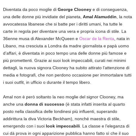
Diventata da poco moglie di
George Clooney
e di conseguenza,
una delle donne più invidiate del pianeta,
Amal Alamuddin
, la nota
avvocatessa libanese che si batte per i diritti umani, ha tutte le
carte in regola per diventare una vera e propria icona di stile. La
36enne musa di Alexander McQueen e
Oscar de la Renta
, nata in
Libano, ma cresciuta a Londra da madre giornalista e papà uomo
d’affari, è diventata in poco tempo una delle donne più famose e
più promettenti. Grazie ai suoi look impeccabili, curati nei minimi
dettagli, la nuova signora Clooney ha subito attirato l’attenzione di
media e fotografi, che non perdono occasione per immortalare tutti
i suoi outfit, in ufficio o durante il tempo libero.
Amal non è però soltanto la neo moglie del signor Clooney, ma
anche una
donna di successo
(è stata infatti inserita al quarto
posto nella classifica delle londinesi più influenti, superando
addirittura la diva Victoria Beckham), nonché maestra di stile,
emergendo con i suoi
look impeccabili
. La classe e l’eleganza di
cui dà prova in ogni apparizione pubblica hanno fatto sì che il suo