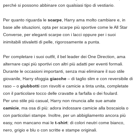
perché si possono abbinare con qualsiasi tipo di vestiario.
Per quanto riguarda le
scarpe
, Harry ama molto cambiare e, in
base alle situazioni, opta per scarpe più sportive come le All Star
Converse, per eleganti scarpe con i lacci oppure per i suoi
inimitabili stivaletti di pelle, rigorosamente a punta.
Per completare i suoi outfit, il bel leader dei One Direction, ama
alternare capi più sportivi con altri più adatti per eventi formali.
Durante le occasioni importanti, senza mai eliminare il suo stile
giovanile, Harry sfoggia
giacche
– di taglio slim e con reversibile di
raso – o
giubbotti
con risvolti e camicie a tinta unita, completate
con il particolare tocco delle cravatte a farfalla o dei foulard.
Per uno stile più casual, Harry non rinuncia alle sue amate
camicie
, ma osa di più: adora indossare camicie alla boscaiola o
con particolari stampe. Inoltre, per un abbigliamento ancora più
easy, non mancano mai le
t-shirt
: di colori neutri come bianco,
nero, grigio e blu o con scritte e stampe originali.