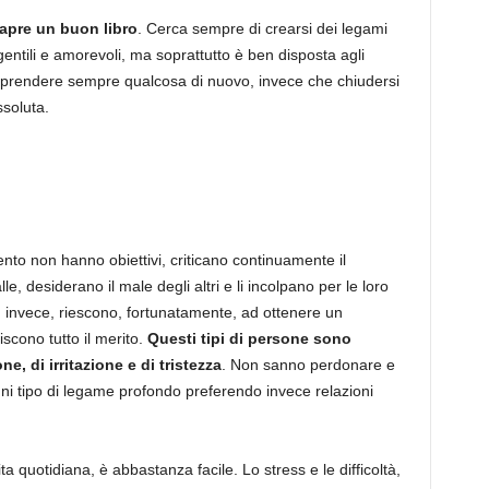
 apre un buon libro
. Cerca sempre di crearsi dei legami
gentili e amorevoli, ma soprattutto è ben disposta agli
apprendere sempre qualcosa di nuovo, invece che chiudersi
ssoluta.
mento non hanno obiettivi, criticano continuamente il
e, desiderano il male degli altri e li incolpano per le loro
 invece, riescono, fortunatamente, ad ottenere un
iscono tutto il merito.
Questi tipi di persone sono
e, di irritazione e di tristezza
. Non sanno perdonare e
i tipo di legame profondo preferendo invece relazioni
a quotidiana, è abbastanza facile. Lo stress e le difficoltà,