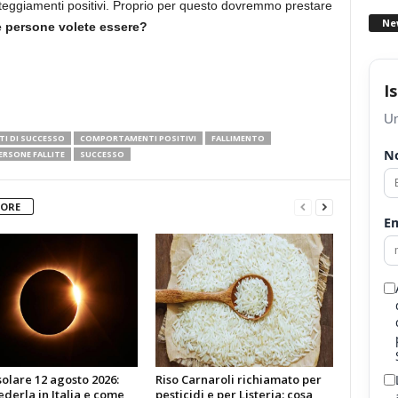
tteggiamenti positivi. Proprio per questo dovremmo prestare
Ne
e persone volete essere?
I
Un
I DI SUCCESSO
COMPORTAMENTI POSITIVI
FALLIMENTO
N
ERSONE FALLITE
SUCCESSO
TORE
Em
 solare 12 agosto 2026:
Riso Carnaroli richiamato per
derla in Italia e come
pesticidi e per Listeria: cosa