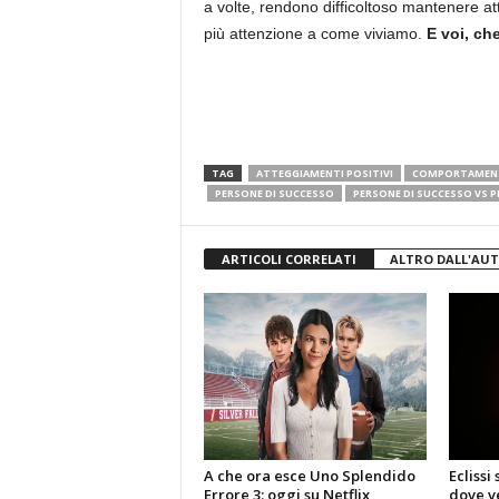
a volte, rendono difficoltoso mantenere a
più attenzione a come viviamo.
E voi, ch
TAG
ATTEGGIAMENTI POSITIVI
COMPORTAMENT
PERSONE DI SUCCESSO
PERSONE DI SUCCESSO VS P
ARTICOLI CORRELATI
ALTRO DALL'AU
A che ora esce Uno Splendido
Eclissi
Errore 3: oggi su Netflix,
dove ve