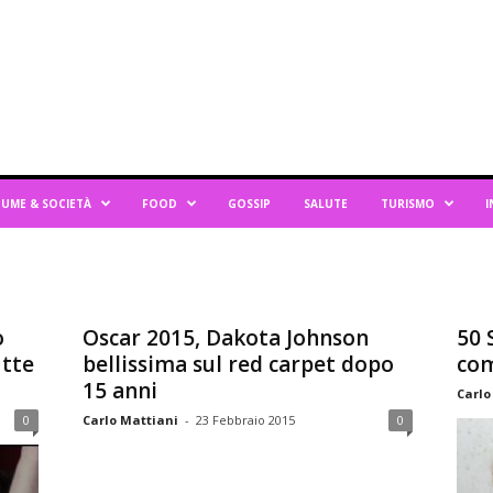
UME & SOCIETÀ
FOOD
GOSSIP
SALUTE
TURISMO
I
o
Oscar 2015, Dakota Johnson
50 
utte
bellissima sul red carpet dopo
com
15 anni
Carlo
0
Carlo Mattiani
-
23 Febbraio 2015
0