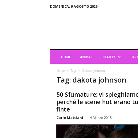
DOMENICA, 9 AGOSTO 2026
B
l
o
g
d
i
L
HOME
ANIMALI
BEAUTY
COST
i
f
Home
Tags
Dakota johnson
e
Tag: dakota johnson
s
t
y
50 Sfumature: vi spieghiam
l
perché le scene hot erano t
e
finte
Carlo Mattiani
-
14 Marzo 2015