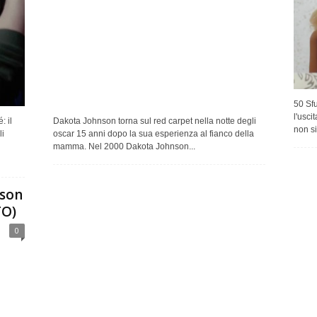
50 Sfu
l'usci
: il
Dakota Johnson torna sul red carpet nella notte degli
non si
i
oscar 15 anni dopo la sua esperienza al fianco della
mamma. Nel 2000 Dakota Johnson...
nson
TO)
0