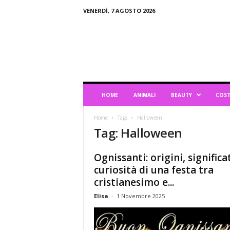
VENERDÌ, 7 AGOSTO 2026
B
l
o
g
d
i
L
HOME
ANIMALI
BEAUTY
COST
i
f
Home
Tags
Halloween
e
Tag: Halloween
s
t
y
Ognissanti: origini, significa
l
curiosità di una festa tra
e
cristianesimo e...
Elisa
-
1 Novembre 2025