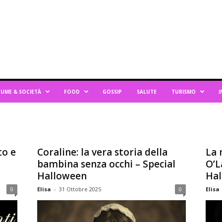
UME & SOCIETÀ
FOOD
GOSSIP
SALUTE
TURISMO
I
to e
Coraline: la vera storia della
La 
bambina senza occhi – Special
O’L
Halloween
Hal
0
Elisa
-
31 Ottobre 2025
0
Elisa