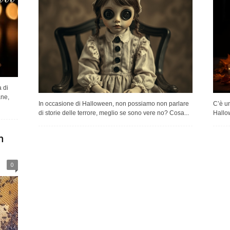
 di
ane,
In occasione di Halloween, non possiamo non parlare
C’è un
di storie delle terrore, meglio se sono vere no? Cosa...
Hallow
n
0