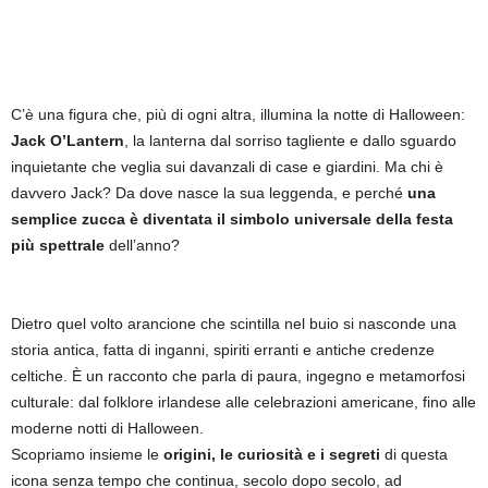
C’è una figura che, più di ogni altra, illumina la notte di Halloween:
Jack O’Lantern
, la lanterna dal sorriso tagliente e dallo sguardo
inquietante che veglia sui davanzali di case e giardini. Ma chi è
davvero Jack? Da dove nasce la sua leggenda, e perché
una
semplice zucca è diventata il simbolo universale della festa
più spettrale
dell’anno?
Dietro quel volto arancione che scintilla nel buio si nasconde una
storia antica, fatta di inganni, spiriti erranti e antiche credenze
celtiche. È un racconto che parla di paura, ingegno e metamorfosi
culturale: dal folklore irlandese alle celebrazioni americane, fino alle
moderne notti di Halloween.
Scopriamo insieme le
origini, le curiosità e i segreti
di questa
icona senza tempo che continua, secolo dopo secolo, ad