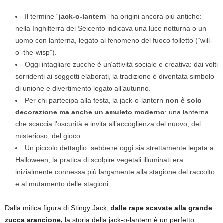
Il termine “
jack-o-lantern
” ha origini ancora più antiche:
nella Inghilterra del Seicento indicava una luce notturna o un
uomo con lanterna, legato al fenomeno del fuoco folletto (“will-
o’-the-wisp”).
Oggi intagliare zucche è un’attività sociale e creativa: dai volti
sorridenti ai soggetti elaborati, la tradizione è diventata simbolo
di unione e divertimento legato all’autunno.
Per chi partecipa alla festa, la jack-o-lantern
non è solo
decorazione ma anche un amuleto moderno
: una lanterna
che scaccia l’oscurità e invita all’accoglienza del nuovo, del
misterioso, del gioco.
Un piccolo dettaglio: sebbene oggi sia strettamente legata a
Halloween, la pratica di scolpire vegetali illuminati era
inizialmente connessa più largamente alla stagione del raccolto
e al mutamento delle stagioni.
Dalla mitica figura di Stingy Jack,
dalle rape scavate alla grande
zucca arancione,
la storia della jack-o-lantern è un perfetto