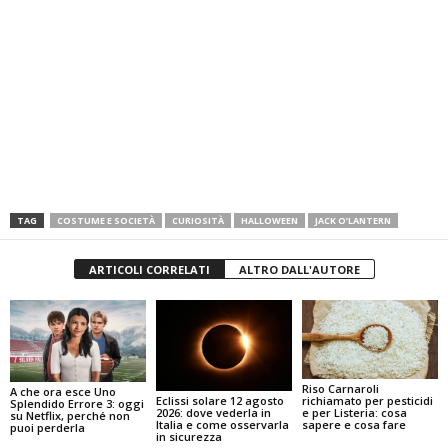
TAG
COSTUME E SOCIETÀ
CURIOSITÀ
HALLOWEEN
JACK O’LANTERN
ARTICOLI CORRELATI
ALTRO DALL'AUTORE
Riso Carnaroli
A che ora esce Uno
Eclissi solare 12 agosto
richiamato per pesticidi
Splendido Errore 3: oggi
2026: dove vederla in
e per Listeria: cosa
su Netflix, perché non
Italia e come osservarla
sapere e cosa fare
puoi perderla
in sicurezza