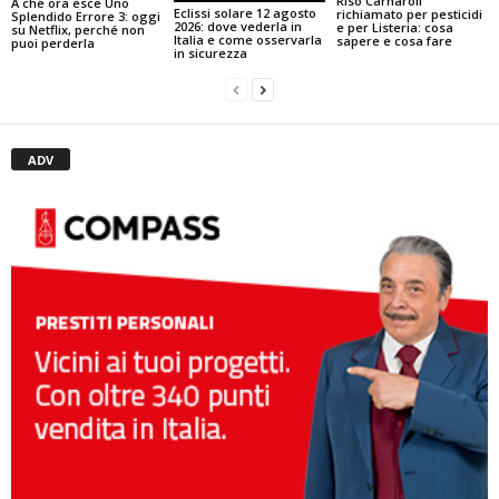
Riso Carnaroli
A che ora esce Uno
Eclissi solare 12 agosto
richiamato per pesticidi
Splendido Errore 3: oggi
2026: dove vederla in
e per Listeria: cosa
su Netflix, perché non
Italia e come osservarla
sapere e cosa fare
puoi perderla
in sicurezza
ADV