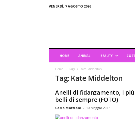
VENERDÌ, 7 AGOSTO 2026
B
l
o
g
d
i
L
HOME
ANIMALI
BEAUTY
COST
i
f
Home
Tags
Kate Middelton
e
Tag: Kate Middelton
s
t
y
Anelli di fidanzamento, i più
l
belli di sempre (FOTO)
e
Carlo Mattiani
-
10 Maggio 2015