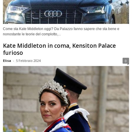
Come sta Kate Middleton oggi? Da Palazzo fanno sapere che sta bene e
nonostante le teorie del complotto,...
Kate Middleton in coma, Kensiton Palace
furioso
Elisa
-
5 Febbraio 2024
0