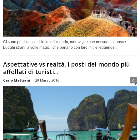
Ci sono posti nascosti in tutto il mondo, meraviglie che nessuno conosce.
Luoghi strani, a volte magici, che portano con loro miti e leggende...
Aspettative vs realtà, i posti del mondo più
affollati di turisti...
Carlo Mattiani
-
20 Marzo 2016
0