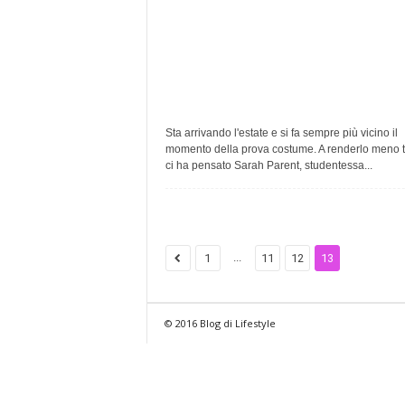
Sta arrivando l'estate e si fa sempre più vicino il
momento della prova costume. A renderlo meno 
ci ha pensato Sarah Parent, studentessa...
...
1
11
12
13
© 2016 Blog di Lifestyle