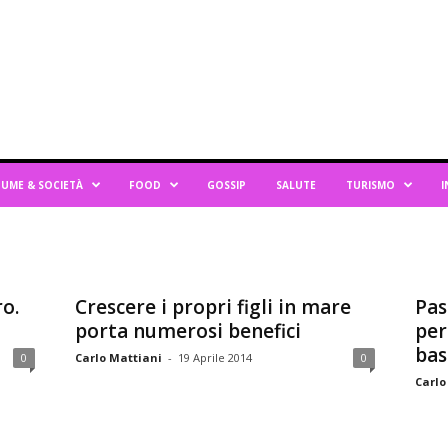
UME & SOCIETÀ
FOOD
GOSSIP
SALUTE
TURISMO
I
o.
Crescere i propri figli in mare
Pas
porta numerosi benefici
per
bass
0
Carlo Mattiani
-
19 Aprile 2014
0
Carlo