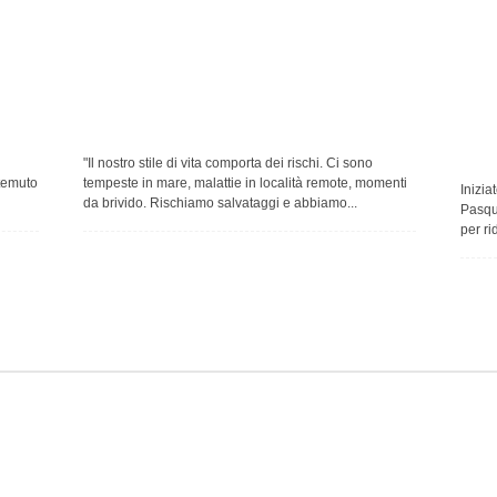
"Il nostro stile di vita comporta dei rischi. Ci sono
temuto
tempeste in mare, malattie in località remote, momenti
Inizia
da brivido. Rischiamo salvataggi e abbiamo...
Pasque
per ri