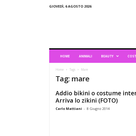
GIOVEDÌ, 6 AGOSTO 2026
B
l
o
g
d
i
L
HOME
ANIMALI
BEAUTY
COST
i
f
Home
Tags
Mare
e
Tag: mare
s
t
y
Addio bikini o costume inter
l
Arriva lo zikini (FOTO)
e
Carlo Mattiani
-
8 Giugno 2014