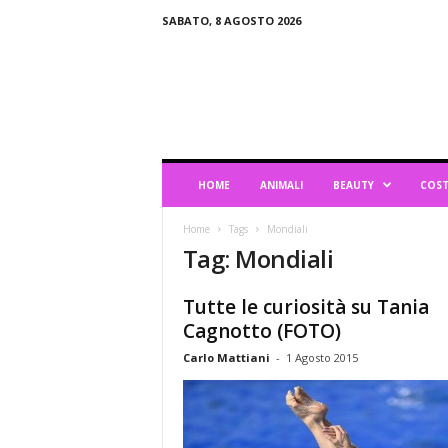
SABATO, 8 AGOSTO 2026
B
l
o
g
d
i
L
HOME
ANIMALI
BEAUTY
COST
i
f
Home
Tags
Mondiali
e
Tag: Mondiali
s
t
y
Tutte le curiosità su Tania
l
Cagnotto (FOTO)
e
Carlo Mattiani
-
1 Agosto 2015