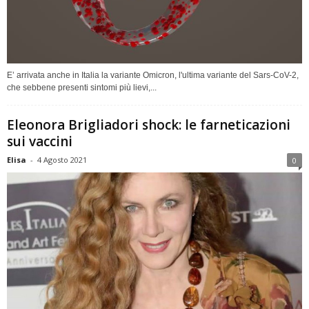
E’ arrivata anche in Italia la variante Omicron, l'ultima variante del Sars-CoV-2,
che sebbene presenti sintomi più lievi,...
Eleonora Brigliadori shock: le farneticazioni
sui vaccini
Elisa
-
4 Agosto 2021
0