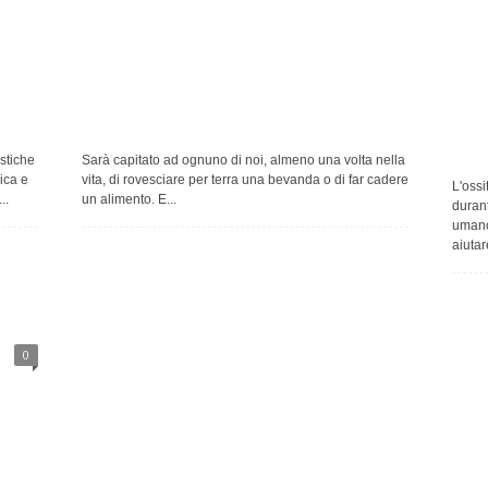
stiche
Sarà capitato ad ognuno di noi, almeno una volta nella
ica e
vita, di rovesciare per terra una bevanda o di far cadere
L'ossi
..
un alimento. E...
duran
umano 
aiutare
0