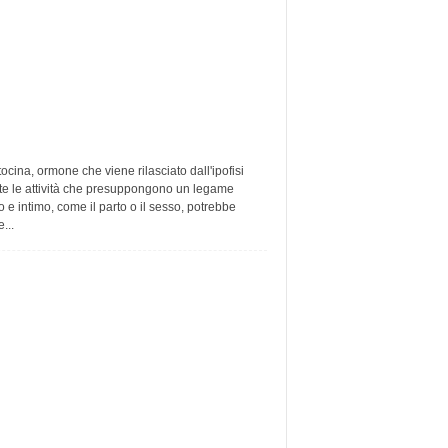
tocina, ormone che viene rilasciato dall'ipofisi
te le attività che presuppongono un legame
e intimo, come il parto o il sesso, potrebbe
...