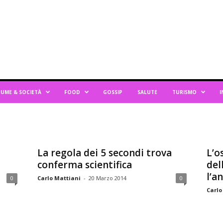
UME & SOCIETÀ
FOOD
GOSSIP
SALUTE
TURISMO
I
La regola dei 5 secondi trova
L’o
conferma scientifica
del
l’a
0
Carlo Mattiani
-
20 Marzo 2014
0
Carlo