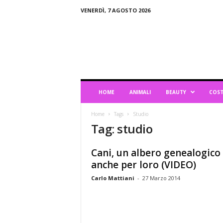
VENERDÌ, 7 AGOSTO 2026
B
l
o
g
d
i
L
HOME
ANIMALI
BEAUTY
COST
i
f
Home
Tags
Studio
e
Tag: studio
s
t
y
Cani, un albero genealogico
l
anche per loro (VIDEO)
e
Carlo Mattiani
-
27 Marzo 2014