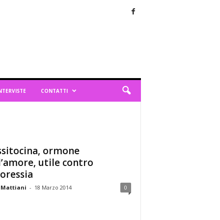
NTERVISTE
CONTATTI
ssitocina, ormone
l’amore, utile contro
noressia
 Mattiani
-
18 Marzo 2014
0