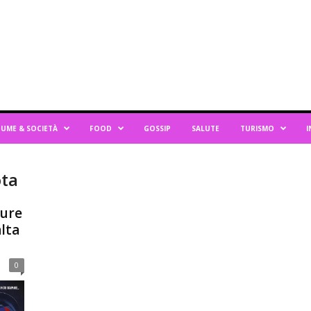
UME & SOCIETÀ
FOOD
GOSSIP
SALUTE
TURISMO
I
ota
aure
alta
0