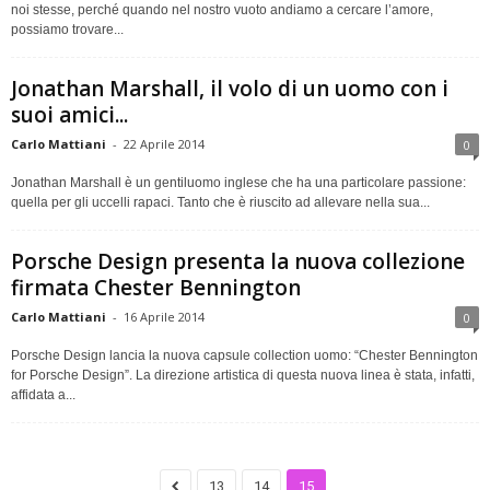
noi stesse, perché quando nel nostro vuoto andiamo a cercare l’amore,
possiamo trovare...
Jonathan Marshall, il volo di un uomo con i
suoi amici...
Carlo Mattiani
-
22 Aprile 2014
0
Jonathan Marshall è un gentiluomo inglese che ha una particolare passione:
quella per gli uccelli rapaci. Tanto che è riuscito ad allevare nella sua...
Porsche Design presenta la nuova collezione
firmata Chester Bennington
Carlo Mattiani
-
16 Aprile 2014
0
Porsche Design lancia la nuova capsule collection uomo: “Chester Bennington
for Porsche Design”. La direzione artistica di questa nuova linea è stata, infatti,
affidata a...
13
14
15