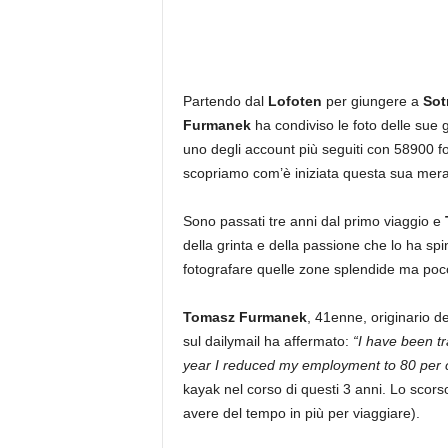
Partendo dal
Lofoten
per giungere a
Sot
Furmanek
ha condiviso le foto delle sue gi
uno degli account più seguiti con 58900 f
scopriamo com’è iniziata questa sua mera
Sono passati tre anni dal primo viaggio e
della grinta e della passione che lo ha sp
fotografare quelle zone splendide ma poc
Tomasz Furmanek
, 41enne, originario d
sul dailymail ha affermato:
“I have been tr
year I reduced my employment to 80 per ce
kayak nel corso di questi 3 anni. Lo scor
avere del tempo in più per viaggiare).