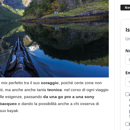
Ne
I
Un
N
Em
mix perfetto tra il suo
coraggio
, poiché certe zone non
anti, ma anche anche tanta
tecnica
: nel corso di ogni viaggio
lle esigenze, passando
da una go pro a una sony
ubacqueo
e dando la possibilità anche a chi osserva di
suo kayak.