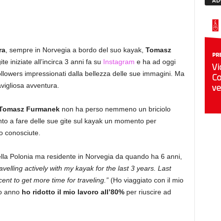
AD
ra
, sempre in Norvegia a bordo del suo kayak,
Tomasz
te iniziate all’incirca 3 anni fa su
Instagram
e ha ad oggi
ollowers impressionati dalla bellezza delle sue immagini. Ma
vigliosa avventura.
Tomasz Furmanek
non ha perso nemmeno un briciolo
into a fare delle sue gite sul kayak un momento per
o conosciute.
ella Polonia ma residente in Norvegia da quando ha 6 anni,
avelling actively with my kayak for the last 3 years. Last
nt to get more time for traveling.”
(Ho viaggiato con il mio
so anno
ho ridotto il mio lavoro all’80%
per riuscire ad