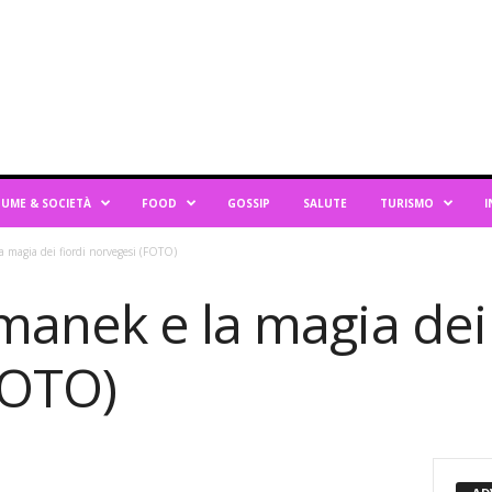
UME & SOCIETÀ
FOOD
GOSSIP
SALUTE
TURISMO
I
 magia dei fiordi norvegesi (FOTO)
anek e la magia dei 
FOTO)