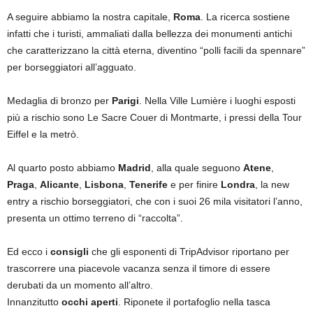
A seguire abbiamo la nostra capitale,
Roma
. La ricerca sostiene
infatti che i turisti, ammaliati dalla bellezza dei monumenti antichi
che caratterizzano la città eterna, diventino “polli facili da spennare”
per borseggiatori all’agguato.
Medaglia di bronzo per
Parigi
. Nella Ville Lumière i luoghi esposti
più a rischio sono Le Sacre Couer di Montmarte, i pressi della Tour
Eiffel e la metrò.
Al quarto posto abbiamo
Madrid
, alla quale seguono
Atene
,
Praga
,
Alicante
,
Lisbona
,
Tenerife
e per finire
Londra
, la new
entry a rischio borseggiatori, che con i suoi 26 mila visitatori l’anno,
presenta un ottimo terreno di “raccolta”.
Ed ecco i
consigli
che gli esponenti di TripAdvisor riportano per
trascorrere una piacevole vacanza senza il timore di essere
derubati da un momento all’altro.
Innanzitutto
occhi aperti
. Riponete il portafoglio nella tasca