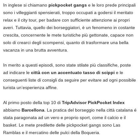
In inglese si chiamano
pickpocket gangs
e le loro prede principali
sono i villeggianti spensierati, troppo occupati a godersi il meritato
relax e il city tour, per badare con sufficiente attenzione ai propri
averi. Tuttavia, quello dei borseggiatori, è un fenomeno in costante
crescita, concernente le mete turistiche più gettonate, capace non
solo di crearci degli scompensi, quanto di trasformare una bella
vacanza in una brutta avventura.
In merito a questi episodi, sono state stilate più classifiche, poste
ad indicare le
città con un accentuato tasso di scippi
e le
conseguenti liste di consigli da seguire per evitare ad ogni possibile
turista un’esperienza affine.
Al primo posto della top 10 di
TripAdvisor PickPocket Index
abbiamo
Barcellona
. La pratica del borseggio nella città catalana é
stata paragonata ad un vero e proprio sport, come il calcio e il
basket. Le mete predilette delle pickpocket gangs sono Las
Ramblas e il mercatino delle pulci della Boqueria.