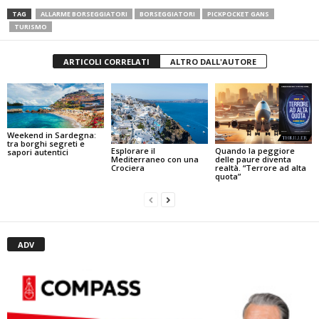
TAG
ALLARME BORSEGGIATORI
BORSEGGIATORI
PICKPOCKET GANS
TURISMO
ARTICOLI CORRELATI
ALTRO DALL'AUTORE
Weekend in Sardegna:
tra borghi segreti e
Quando la peggiore
Esplorare il
sapori autentici
delle paure diventa
Mediterraneo con una
realtà. “Terrore ad alta
Crociera
quota”
ADV