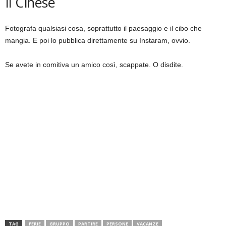
Il Cinese
Fotografa qualsiasi cosa, soprattutto il paesaggio e il cibo che
mangia. E poi lo pubblica direttamente su Instaram, ovvio.
Se avete in comitiva un amico così, scappate. O disdite.
TAG
FERIE
GRUPPO
PARTIRE
PERSONE
VACANZE