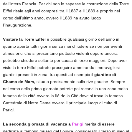
dell’intera Francia. Per chi non lo sapesse la costruzione della Torre
Eiffel risale agli anni compresi tra il 1887 e il 1889 e proprio nel
corso dell’ultimo anno, ovvero il 1889 ha avuto luogo
l’inaugurazione.
Visitare la Torre Eiffel
è possibile qualsiasi giorno dell’anno in
quanto aperta tutti i giorni senza mai chiudere se non per eventi
atmosferici che si presentano piuttosto violenti oppure ancora
potrebbe chiudere soltanto per causa di forze maggiori. Dopo aver
visto la torre Eiffel potrete proseguire ammirando i meravigliosi
giardini presenti in zona, tra questi ad esempio il
giardino di
Champ de Mars,
situato precisamente sulla rive gauche. Sempre
nel corso della prima giornata potrete poi recarvi in una zona molto
famosa della città ovvero la Ilé de la Citè dove si trova la famosa
Cattedrale di Notre Dame ovvero il principale luogo di culto di
Parigi.
La seconda giornata di vacanza a
Parigi
merita di essere
dedicata al famoso museo del Louvre, considerato il terzo museo al