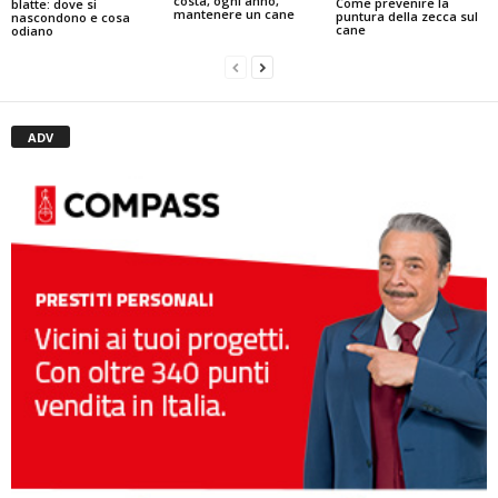
costa, ogni anno,
Come prevenire la
blatte: dove si
mantenere un cane
puntura della zecca sul
nascondono e cosa
cane
odiano
ADV