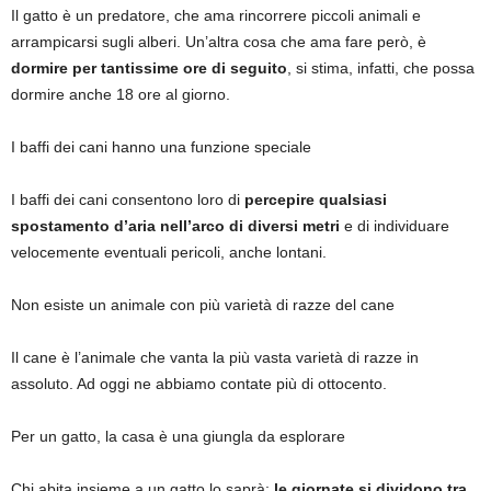
Il gatto è un predatore, che ama rincorrere piccoli animali e
arrampicarsi sugli alberi. Un’altra cosa che ama fare però, è
dormire per tantissime ore di seguito
, si stima, infatti, che possa
dormire anche 18 ore al giorno.
I baffi dei cani hanno una funzione speciale
I baffi dei cani consentono loro di
percepire qualsiasi
spostamento d’aria nell’arco di diversi metri
e di individuare
velocemente eventuali pericoli, anche lontani.
Non esiste un animale con più varietà di razze del cane
Il cane è l’animale che vanta la più vasta varietà di razze in
assoluto. Ad oggi ne abbiamo contate più di ottocento.
Per un gatto, la casa è una giungla da esplorare
Chi abita insieme a un gatto lo saprà:
le giornate si dividono tra