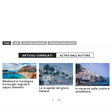
TAG
APP
APP PER VIAGGIARE
ORGANIZZARE VIAGGI
ARTICOLI CORRELATI
ALTRO DALL'AUTORE
Weekend in Sardegna:
tra borghi segreti e
sapori autentici
Le 4 capitali del gioco
In vacanza sulla costiera
italiane
amalfitana